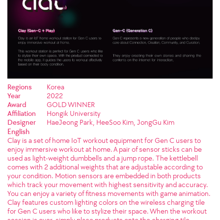
Regions
Korea
Year
2022
Award
GOLD WINNER
Affiliation
Hongik University
Designer
HaeJeong Park, HeeSoo Kim, JongGu Kim
English
Clay is a set of home IoT workout equipment for Gen C users to
enjoy immersive workout at home. A pair of sensor sticks can be
used as light-weight dumbbells and a jump rope. The kettlebell
comes with 2 additional weights that are adjustable according to
your condition. Motion sensors are embedded in both products
which track your movement with highest sensitivity and accuracy.
You can enjoy a variety of fitness movements with game animation.
Clay features custom lighting colors on the wireless charging tile
for Gen C users who like to stylize their space. When the workout
session is over, simply place products onto the charging tile.