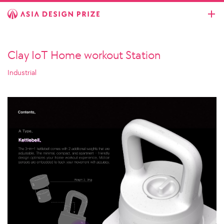
Clay IoT Home workout Station
Industrial