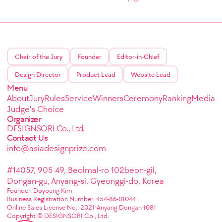
Chair of the Jury
Founder
Editor-in-Chief
Design Director
Product Lead
Website Lead
Menu
About
Jury
Rules
Service
Winners
Ceremony
Ranking
Media
Judge's Choice
Organizer
DESIGNSORI Co., Ltd.
Contact Us
info@asiadesignprize.com
#14057, 905 49, Beolmal-ro 102beon-gil,
Dongan-gu, Anyang-si, Gyeonggi-do, Korea
Founder: Doyoung Kim
Business Registration Number: 454-86-01044
Online Sales License No.: 2021-Anyang Dongan-1081
Copyright © DESIGNSORI Co., Ltd.