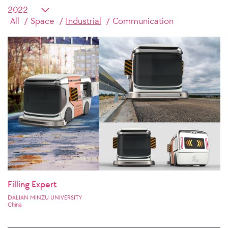
All
Space
Industrial
Communication
Filling Expert
DALIAN MINZU UNIVERSITY
China