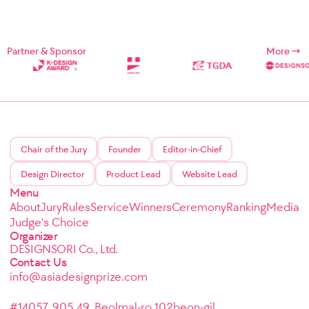
Partner & Sponsor
More
Chair of the Jury
Founder
Editor-in-Chief
Design Director
Product Lead
Website Lead
Menu
About
Jury
Rules
Service
Winners
Ceremony
Ranking
Media
Judge's Choice
Organizer
DESIGNSORI Co., Ltd.
Contact Us
info@asiadesignprize.com
#14057, 905 49, Beolmal-ro 102beon-gil,