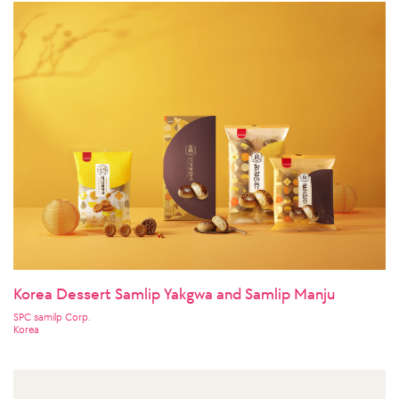
Korea Dessert Samlip Yakgwa and Samlip Manju
SPC samilp Corp.
Korea