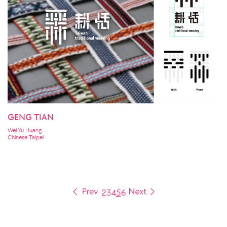
GENG TIAN
Wei Yu Huang
Chinese Taipei
2
3
4
5
6