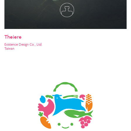
Theiere
Existence Design Co., Ltd.
Taiwan