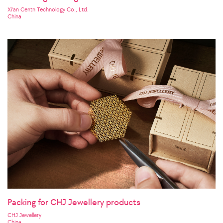
Xi'an Centn Technology Co., Ltd.
China
Packing for CHJ Jewellery products
CHJ Jewellery
China