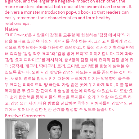
a glance, and the larger the negative impact on each other, the
more monsters placed at both ends of the pyramid can be seen. It
delivers a monster introduction pop-up book so that readers can
easily remember their characteristics and form healthy
relationships.
Native
“THE Craving”은 사람들이 감정을 교류할 때 형성하는 “감정 에너지”의 개
념을 토대로 일상 속 타인의 에너지를 착취하는 자, 그리고 이들에게 정신
적으로 착취당하는 자를 대응하여 조명하고, 이들의 정서적 기형성을 반영
해 각각을 “감정 착취 요괴”와 “감정 방어 요괴”로 이야기합니다. 그에 따라
"감정 요괴 피라미드"를 제시하여, 총 6쌍의 감정 착취 요괴와 감정 방어 요
괴 (공작새, 개구리, 딱따구리, 토끼, 도마뱀, 보아뱀)를 한눈에 살펴볼 수
있도록 합니다. 오랜 시간 맞닿은 감정의 파도는 서로를 공명하는 것이 아
닌, 서로의 영역을 침식시키기 때문에 서로에게 미치는 악영향이 클수록
두 요괴는 피라미드의 양 극단의 가장 좁은 곳에 위치하게 되며, 이를 통해
독자들은 두 요괴 간 관계의 위험성을 한눈에 파악할 수 있습니다. 또한 요
괴 소개 팝업북을 통해 이들의 특성을 독자들이 쉽게 기억할 수 있도록 하
고, 감정 요괴 사례, 대응 방법을 전달하여 착취의 피해자들이 강압적인 관
계에서 벗어나 건강한 인간 관계를 형성할 수 있도록 돕습니다.
Positive Comments