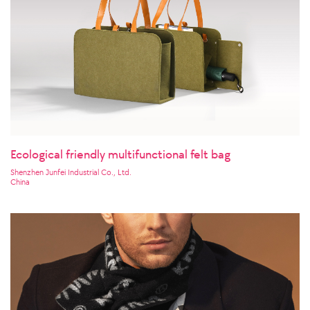
Ecological friendly multifunctional felt bag
Shenzhen Junfei Industrial Co., Ltd.
China