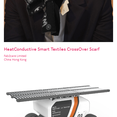
HeatConductive Smart Textiles CrossOver Scarf
Fab2care Limited
China Hong Kong