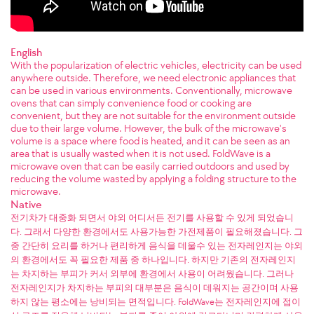
English
With the popularization of electric vehicles, electricity can be used
anywhere outside. Therefore, we need electronic appliances that
can be used in various environments. Conventionally, microwave
ovens that can simply convenience food or cooking are
convenient, but they are not suitable for the environment outside
due to their large volume. However, the bulk of the microwave's
volume is a space where food is heated, and it can be seen as an
area that is usually wasted when it is not used. FoldWave is a
microwave oven that can be easily carried outdoors and used by
reducing the volume wasted by applying a folding structure to the
microwave.
Native
전기차가 대중화 되면서 야외 어디서든 전기를 사용할 수 있게 되었습니
다. 그래서 다양한 환경에서도 사용가능한 가전제품이 필요해졌습니다. 그
중 간단히 요리를 하거나 편리하게 음식을 데울수 있는 전자레인지는 야외
의 환경에서도 꼭 필요한 제품 중 하나입니다. 하지만 기존의 전자레인지
는 차지하는 부피가 커서 외부에 환경에서 사용이 어려웠습니다. 그러나
전자레인지가 차지하는 부피의 대부분은 음식이 데워지는 공간이며 사용
하지 않는 평소에는 낭비되는 면적입니다. FoldWave는 전자레인지에 접이