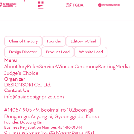
Chair of the Jury
Founder
Editor-in-Chief
Design Director
Product Lead
Website Lead
Menu
About
Jury
Rules
Service
Winners
Ceremony
Ranking
Media
Judge's Choice
Organizer
DESIGNSORI Co., Ltd.
Contact Us
info@asiadesignprize.com
#14057, 905 49, Beolmal-ro 102beon-gil,
Dongan-gu, Anyang-si, Gyeonggi-do, Korea
Founder: Doyoung Kim
Business Registration Number: 454-86-01044
Online Sales License No.: 2021-Anyang Dongan-1081