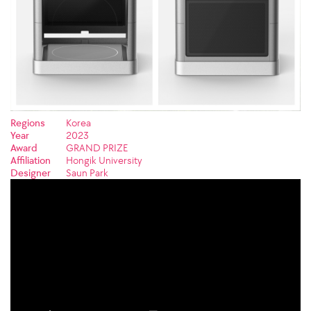
Regions
Korea
Year
2023
Award
GRAND PRIZE
Affiliation
Hongik University
Designer
Saun Park