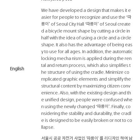
We have developed a design that makes it e
asier for people to recognize and use the ‘따
릉이’ of Seoul City Hall ‘따릉이’ of Seoul create
d a bicycle mount shape by cutting a circle in
half with the idea of ​​using a circle and a circle
shape. It also has the advantage of being eas
y to use for all ages. In addition, the automatic
locking mecha nism is applied during the ren
tal and return process, which also simplifies t
English
he structure of using the cradle. Minimize co
mplicated graphic elements and simplify the
structural content by maximizing citizen conv
enience. Also, with the existing design and th
e unified design, people were confused whe
n using the newly changed ‘따릉이’. Finally, co
nsidering the stability and durability, the cradl
e is designed to be easily broken or not to co
llapse.
서울시 공공 자전거 사업인 '따릉이' 를 리디자인 하여 남