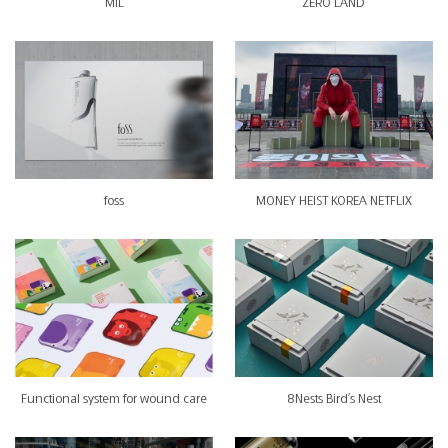
MIL
ZERO LAND
foss
MONEY HEIST KOREA NETFLIX
Functional system for wound care
8Nests Bird's Nest