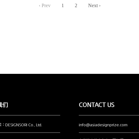
‹ Prev
1
2
Next ›
我们
CONTACT US
ESIGNSORI Co., Ltd.
info@asiadesignprize.com