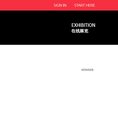
SIGN IN
START HERE
EXHIBITION
在线展览
WINNER