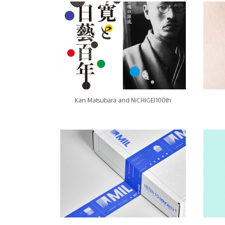
Kan Matsubara and NiCHIGEI100th