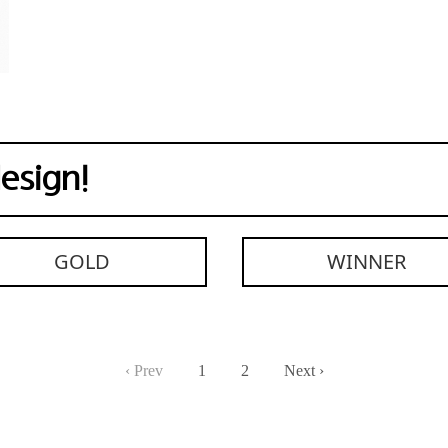
GOLD
WINNER
‹ Prev
1
2
Next ›