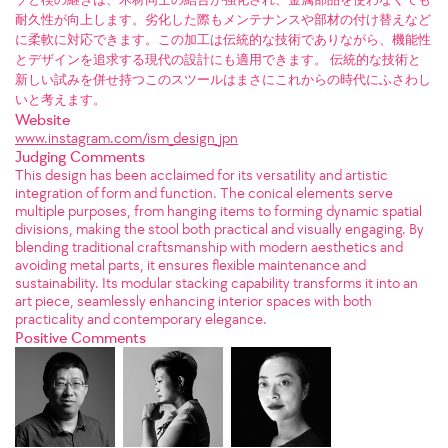
耐久性が向上します。劣化した際もメンテナンスや部材の付け替えなど
に柔軟に対応できます。この加工は伝統的な技術でありながら、機能性
とデザインを追求する現代の設計にも適用できます。 伝統的な技術と
新しい試みを併せ持つこのスツールはまさにこれからの時代にふさわし
いと考えます。
Website
www.instagram.com/ism_design_jpn
Judging Comments
This design has been acclaimed for its versatility and artistic
integration of form and function. The conical elements serve
multiple purposes, from hanging items to forming dynamic spatial
divisions, making the stool both practical and visually engaging. By
blending traditional craftsmanship with modern aesthetics and
avoiding metal parts, it ensures flexible maintenance and
sustainability. Its modular stacking capability transforms it into an
art piece, seamlessly enhancing interior spaces with both
practicality and contemporary elegance.
Positive Comments