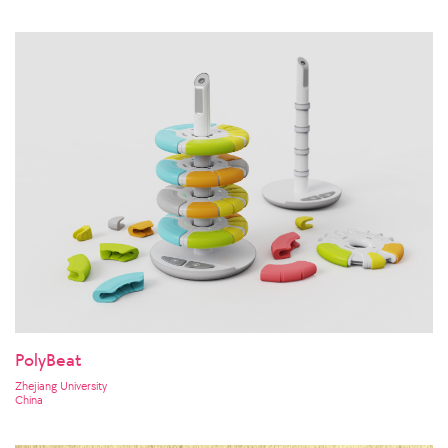
PolyBeat
Zhejiang University
China