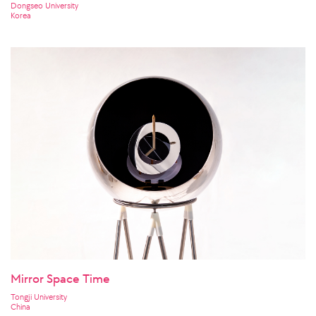
Dongseo University
Korea
Mirror Space Time
Tongji University
China