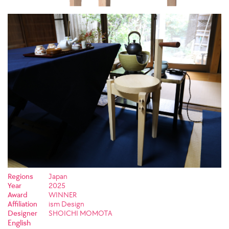
Regions
Japan
Year
2025
Award
WINNER
Affiliation
ism Design
Designer
SHOICHI MOMOTA
English