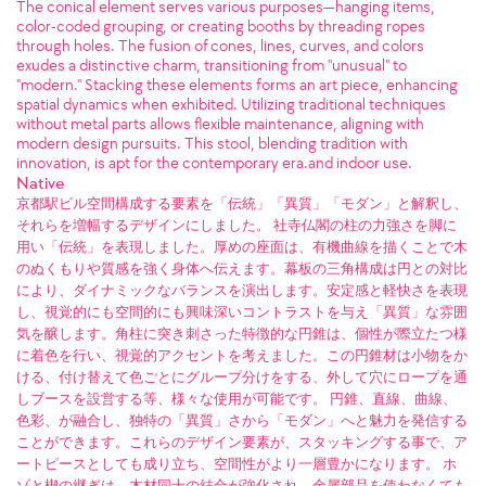
The conical element serves various purposes—hanging items,
color-coded grouping, or creating booths by threading ropes
through holes. The fusion of cones, lines, curves, and colors
exudes a distinctive charm, transitioning from "unusual" to
"modern." Stacking these elements forms an art piece, enhancing
spatial dynamics when exhibited. Utilizing traditional techniques
without metal parts allows flexible maintenance, aligning with
modern design pursuits. This stool, blending tradition with
innovation, is apt for the contemporary era.and indoor use.
Native
京都駅ビル空間構成する要素を「伝統」「異質」「モダン」と解釈し、
それらを増幅するデザインにしました。 社寺仏閣の柱の力強さを脚に
用い「伝統」を表現しました。厚めの座面は、有機曲線を描くことで木
のぬくもりや質感を強く身体へ伝えます。幕板の三角構成は円との対比
により、ダイナミックなバランスを演出します。安定感と軽快さを表現
し、視覚的にも空間的にも興味深いコントラストを与え「異質」な雰囲
気を醸します。角柱に突き刺さった特徴的な円錐は、個性が際立たつ様
に着色を行い、視覚的アクセントを考えました。この円錐材は小物をか
ける、付け替えて色ごとにグループ分けをする、外して穴にロープを通
しブースを設営する等、様々な使用が可能です。 円錐、直線、曲線、
色彩、が融合し、独特の「異質」さから「モダン」へと魅力を発信する
ことができます。これらのデザイン要素が、スタッキングする事で、ア
ートピースとしても成り立ち、空間性がより一層豊かになります。 ホ
ゾと楔の継ぎは、木材同士の結合が強化され、金属部品を使わなくても