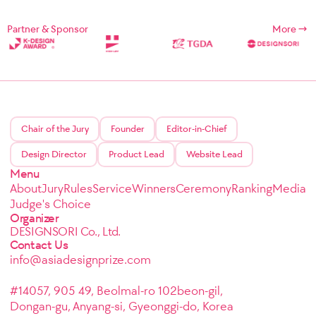
Partner & Sponsor
More
Chair of the Jury
Founder
Editor-in-Chief
Design Director
Product Lead
Website Lead
Menu
About
Jury
Rules
Service
Winners
Ceremony
Ranking
Media
Judge's Choice
Organizer
DESIGNSORI Co., Ltd.
Contact Us
info@asiadesignprize.com
#14057, 905 49, Beolmal-ro 102beon-gil,
Dongan-gu, Anyang-si, Gyeonggi-do, Korea