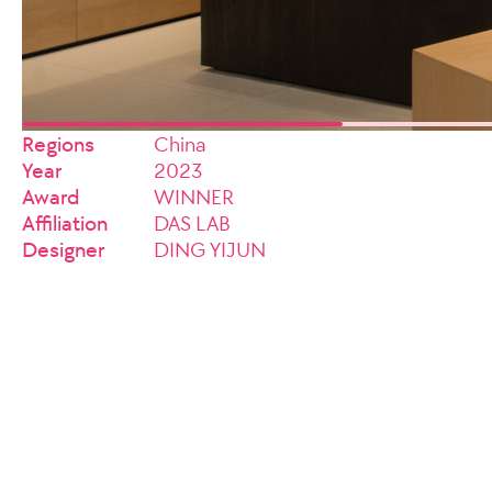
Regions
China
Year
2023
Award
WINNER
Affiliation
DAS LAB
Designer
DING YIJUN