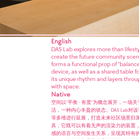
English
DAS Lab explores more than lifestyl
create the future community scene
forms a functional prop of "balance
device, as well as a shared table f
its unique rhythm and layers throu
with space.
Native
空间以“平衡 · 有度”为概念展开，一
活，一种内心丰盈的状态。DAS Lab
等多维进行延展，打造未来社区场景归属
具，它既可以有着无声的渲染力的装置
感的语言与空间发生关系，呈现其特有的节