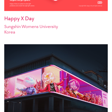
Happy X Day
Sungshin Womens University
Korea