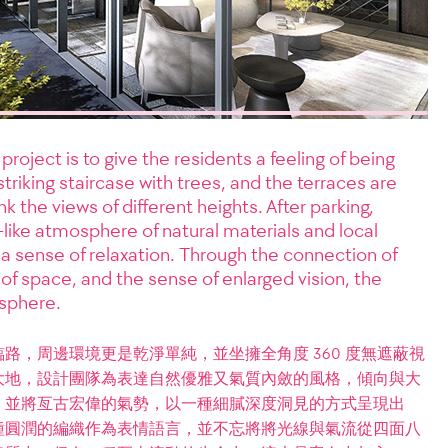
ject is to give the residents a feeling of being
striking staircase with trees, and the terraces are
nk the views of different heights. After parking,
ike atmosphere of natural materials and local
 a sense of relaxation. Through the connection of
e of space, and the sense of enlarged vision, the
osphere.
路，周邊環境更是乾淨單純，並坐擁全角度 360 度無遮蔽視
大地，設計團隊為表達自然優雅又氣質內斂的風格，傾向與大
，並將亙古宏偉的氣勢，以一種細膩深度洞見的方式呈現出
種圓潤的編織作為表情語言，並不忘將將光線與氣流從四面八