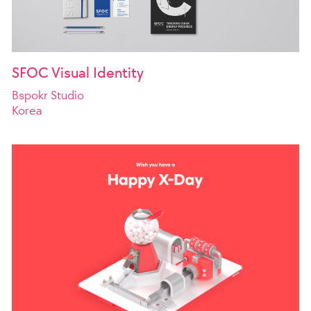
SFOC Visual Identity
Bspokr Studio
Korea