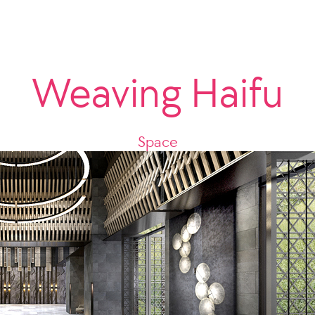
Weaving Haifu
Space