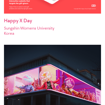
Happy X Day
Sungshin Womens University
Korea