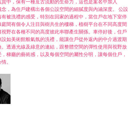
氣質中，保有一種亙古流動的生命力，這也是案名中加入
念，為住戶建構出各個公設空間的細膩度與內涵深度。 公設
情有被洗禮的感受，特別在回家的過程中，當住戶在地下室停
綠庭間有個令人注目與樹共生的樓梯，植樹平台在不同高度間
讓視野在各種不同的高度彼此串聯產生關係。車停好後，住戶
陳設如美術館般氣氛的洗禮，能讓住戶從外返內的中介過渡期
換。透過光線及綠意的連結，跟整體空間的彈性使用與視野放
受，梯廳的藝術感，以及每個空間的屬性分明，讓每個住戶，
心情。