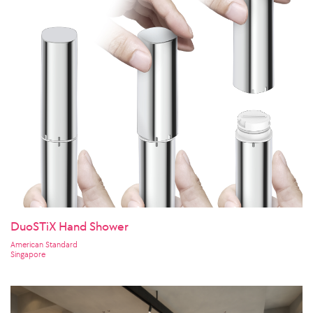
DuoSTiX Hand Shower
American Standard
Singapore