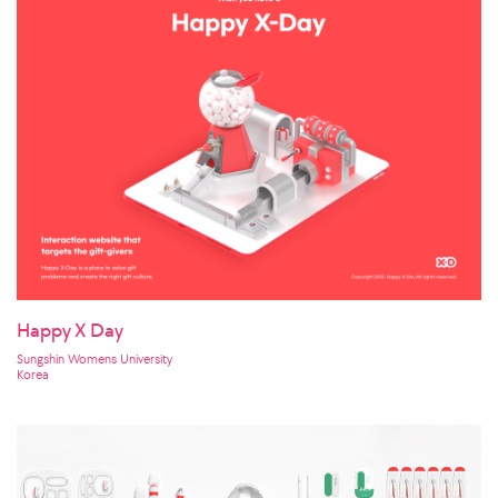
Happy X Day
Sungshin Womens University
Korea