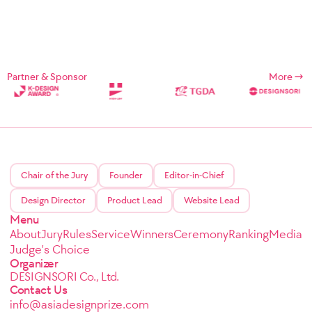
Partner & Sponsor
More
Chair of the Jury
Founder
Editor-in-Chief
Design Director
Product Lead
Website Lead
Menu
About
Jury
Rules
Service
Winners
Ceremony
Ranking
Media
Judge's Choice
Organizer
DESIGNSORI Co., Ltd.
Contact Us
info@asiadesignprize.com