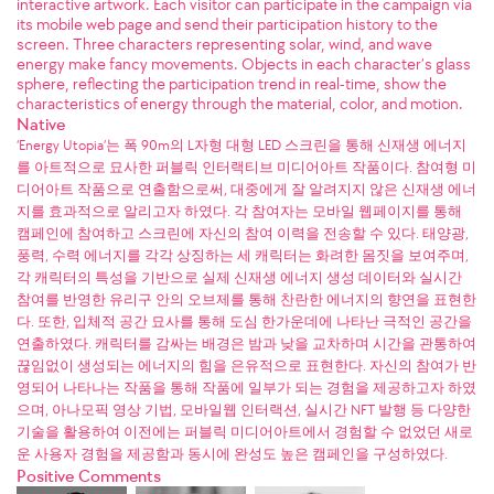
interactive artwork. Each visitor can participate in the campaign via
its mobile web page and send their participation history to the
screen. Three characters representing solar, wind, and wave
energy make fancy movements. Objects in each character’s glass
sphere, reflecting the participation trend in real-time, show the
characteristics of energy through the material, color, and motion.
Native
‘Energy Utopia’는 폭 90m의 L자형 대형 LED 스크린을 통해 신재생 에너지
를 아트적으로 묘사한 퍼블릭 인터랙티브 미디어아트 작품이다. 참여형 미
디어아트 작품으로 연출함으로써, 대중에게 잘 알려지지 않은 신재생 에너
지를 효과적으로 알리고자 하였다. 각 참여자는 모바일 웹페이지를 통해
캠페인에 참여하고 스크린에 자신의 참여 이력을 전송할 수 있다. 태양광,
풍력, 수력 에너지를 각각 상징하는 세 캐릭터는 화려한 몸짓을 보여주며,
각 캐릭터의 특성을 기반으로 실제 신재생 에너지 생성 데이터와 실시간
참여를 반영한 유리구 안의 오브제를 통해 찬란한 에너지의 향연을 표현한
다. 또한, 입체적 공간 묘사를 통해 도심 한가운데에 나타난 극적인 공간을
연출하였다. 캐릭터를 감싸는 배경은 밤과 낮을 교차하며 시간을 관통하여
끊임없이 생성되는 에너지의 힘을 은유적으로 표현한다. 자신의 참여가 반
영되어 나타나는 작품을 통해 작품에 일부가 되는 경험을 제공하고자 하였
으며, 아나모픽 영상 기법, 모바일웹 인터랙션, 실시간 NFT 발행 등 다양한
기술을 활용하여 이전에는 퍼블릭 미디어아트에서 경험할 수 없었던 새로
운 사용자 경험을 제공함과 동시에 완성도 높은 캠페인을 구성하였다.
Positive Comments