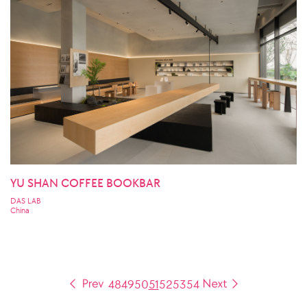
YU SHAN COFFEE BOOKBAR
DAS LAB
China
48
49
50
51
52
53
54