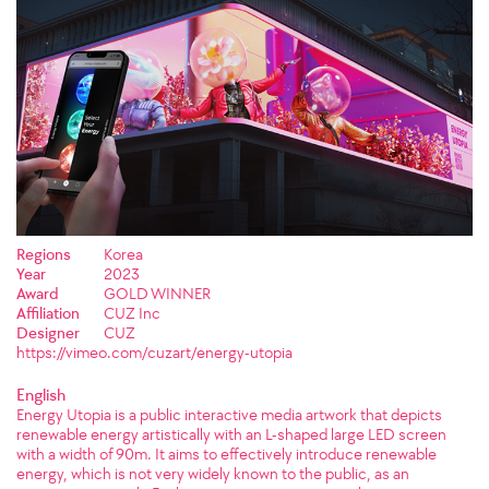
Regions
Korea
Year
2023
Award
GOLD WINNER
Affiliation
CUZ Inc
Designer
CUZ
https://vimeo.com/cuzart/energy-utopia
English
Energy Utopia is a public interactive media artwork that depicts
renewable energy artistically with an L-shaped large LED screen
with a width of 90m. It aims to effectively introduce renewable
energy, which is not very widely known to the public, as an