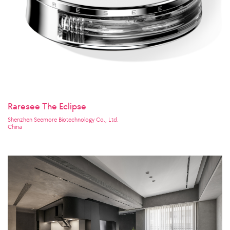
Raresee The Eclipse
Shenzhen Seemore Biotechnology Co., Ltd.
China