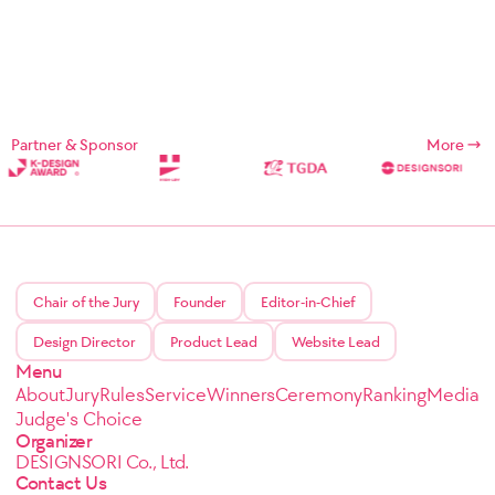
Partner & Sponsor
More
Chair of the Jury
Founder
Editor-in-Chief
Design Director
Product Lead
Website Lead
Menu
About
Jury
Rules
Service
Winners
Ceremony
Ranking
Media
Judge's Choice
Organizer
DESIGNSORI Co., Ltd.
Contact Us