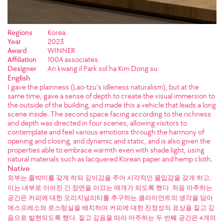
Regions
Korea
Year
2023
Award
WINNER
Affiliation
100A associates
Designer
An kwang il Park sol ha Kim Dong su
English
I gave the plainness (Lao-tzu’s idleness naturalism), but at the
same time, gave a sense of depth to create the visual immersion to
the outside of the building, and made this a vehicle that leads a long
scene inside. The second space facing according to the richness
and depth was directed in four scenes, allowing visitors to
contemplate and feel various emotions through the harmony of
opening and closing, and dynamic and static, and is also given the
properties able to embrace warmth even with shade light, using
natural materials such as lacquered Korean paper and hemp cloth.
Native
외부는 졸박미를 갖게 하되 깊이감을 주어 시각적인 몰입감을 갖게 하고,
이는 내부로 이어진 긴 장면을 이끄는 매개가 되도록 했다. 처음 마주하는
공간은 커피에 대한 오리지널리티를 추구하는 클라이언트의 생각을 담아
에스프레소와 로스팅실을 배치하여 커피에 대한 진정성의 표상을 짙고 깊
음으로 발현되도록 했다. 짙고 깊음을 따라 마주하는 두 번째 공간은 4개의