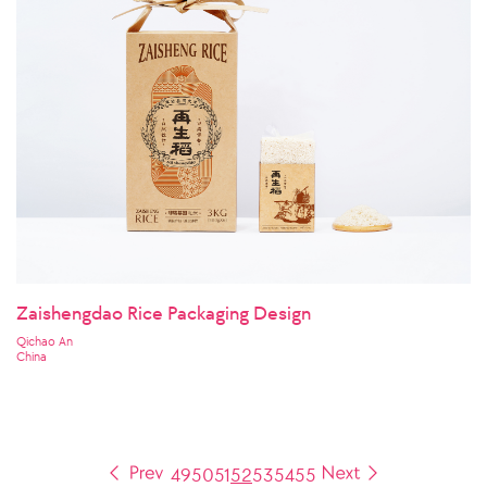
Zaishengdao Rice Packaging Design
Qichao An
China
49
50
51
52
53
54
55