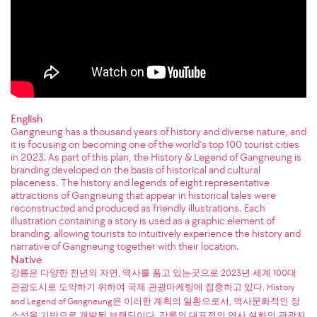
English
Gangneung has a thousand years of history and diverse nature, and
it is focusing on becoming one of the world's top 100 tourist cities
in 2023. As part of this plan, the History & Legend of Gangneung is
branding developed on the basis of historical and cultural
placeness. The history and legends of eight representative
attractions of Gangneung that appear in historical tales were
reconstructed and produced as friendly illustrations. Each
illustration containing a story is used as a graphic element of
branding, allowing tourists to intuitively experience the history and
narrative of Gangneung together with their location.
Native
강릉은 다양한 천년의 자연, 역사를 품고 있는곳으로 2023년 세계 100대
관광도시로 도약하기 위하여 국제 관광마케팅에 집중하고 있다. History
and Legend of Gangneung은 이러한 계획의 일환으로서, 역사문화적인 장
소성을 기반으로 개발된 브랜딩이다. 강릉의 대표적인 역사 설화의 관광지