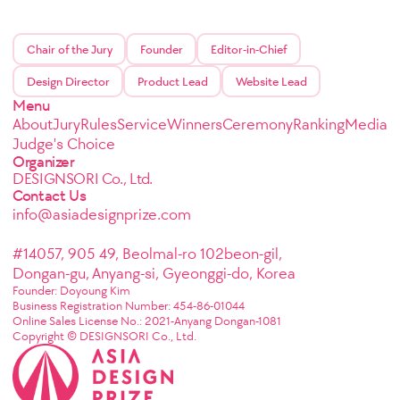
Chair of the Jury
Founder
Editor-in-Chief
Design Director
Product Lead
Website Lead
Menu
About
Jury
Rules
Service
Winners
Ceremony
Ranking
Media
Judge's Choice
Organizer
DESIGNSORI Co., Ltd.
Contact Us
info@asiadesignprize.com
#14057, 905 49, Beolmal-ro 102beon-gil,
Dongan-gu, Anyang-si, Gyeonggi-do, Korea
Founder: Doyoung Kim
Business Registration Number: 454-86-01044
Online Sales License No.: 2021-Anyang Dongan-1081
Copyright © DESIGNSORI Co., Ltd.