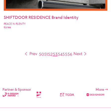
SHIFTDOOR RESIDENCE Brand Identity
PEACE N PLENTY
Korea
50
51
52
53
54
55
56
Partner & Sponsor
More