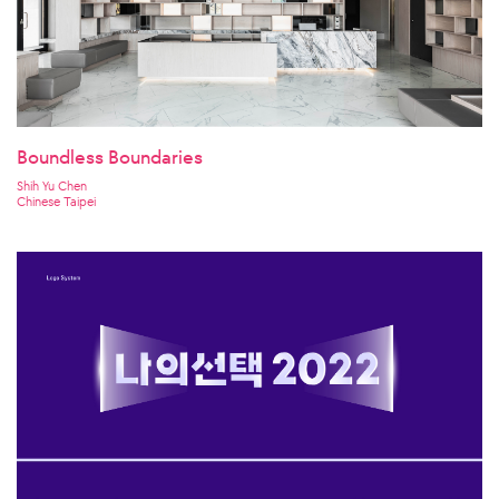
Boundless Boundaries
Shih Yu Chen
Chinese Taipei