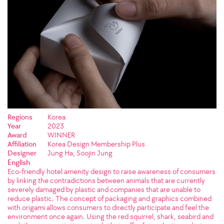
Regions
Korea
Year
2023
Award
WINNER
Affiliation
Korea Design Membership Plus
Designer
Jung Ha, Soojin Jung
English
Eco-friendly hotel amenity design to raise awareness of consumers
by linking the contradictions between animals that are currently
severely damaged by plastic and companies that are unable to
reduce plastic. The concept of packaging and graphics combined
with origami allows consumers to directly participate and feel the
environment once again. Using the red squirrel, shark, seabird and