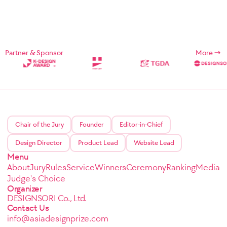
Partner & Sponsor
More
Chair of the Jury
Founder
Editor-in-Chief
Design Director
Product Lead
Website Lead
Menu
About
Jury
Rules
Service
Winners
Ceremony
Ranking
Media
Judge's Choice
Organizer
DESIGNSORI Co., Ltd.
Contact Us
info@asiadesignprize.com