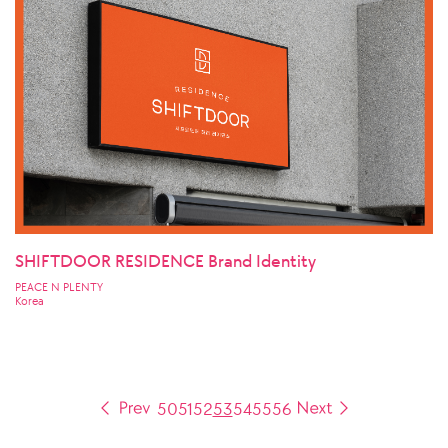
SHIFTDOOR RESIDENCE Brand Identity
PEACE N PLENTY
Korea
50
51
52
53
54
55
56