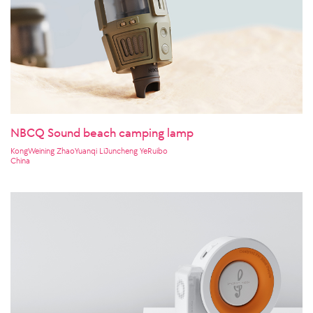
NBCQ Sound beach camping lamp
KongWeining ZhaoYuanqi LiJuncheng YeRuibo
China