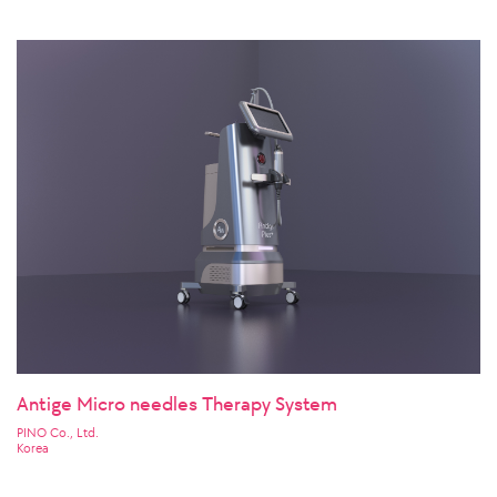
Antige Micro needles Therapy System
PINO Co., Ltd.
Korea