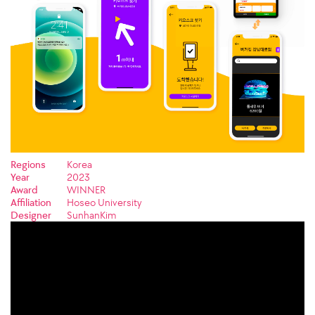
Regions
Korea
Year
2023
Award
WINNER
Affiliation
Hoseo University
Designer
SunhanKim