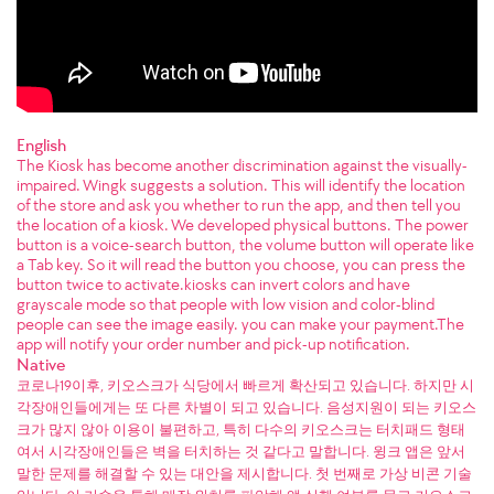
English
The Kiosk has become another discrimination against the visually-
impaired. Wingk suggests a solution. This will identify the location
of the store and ask you whether to run the app, and then tell you
the location of a kiosk. We developed physical buttons. The power
button is a voice-search button, the volume button will operate like
a Tab key. So it will read the button you choose, you can press the
button twice to activate.kiosks can invert colors and have
grayscale mode so that people with low vision and color-blind
people can see the image easily. you can make your payment.The
app will notify your order number and pick-up notification.
Native
코로나19이후, 키오스크가 식당에서 빠르게 확산되고 있습니다. 하지만 시
각장애인들에게는 또 다른 차별이 되고 있습니다. 음성지원이 되는 키오스
크가 많지 않아 이용이 불편하고, 특히 다수의 키오스크는 터치패드 형태
여서 시각장애인들은 벽을 터치하는 것 같다고 말합니다. 윙크 앱은 앞서
말한 문제를 해결할 수 있는 대안을 제시합니다. 첫 번째로 가상 비콘 기술