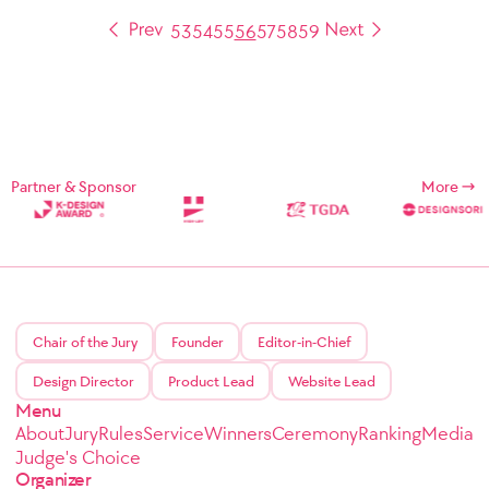
53
54
55
56
57
58
59
Partner & Sponsor
More
Chair of the Jury
Founder
Editor-in-Chief
Design Director
Product Lead
Website Lead
Menu
About
Jury
Rules
Service
Winners
Ceremony
Ranking
Media
Judge's Choice
Organizer