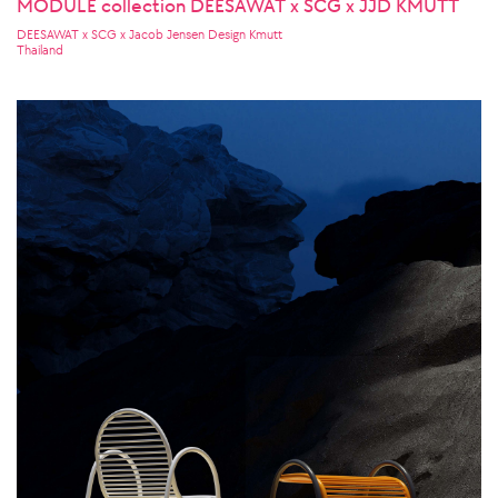
MODULE collection DEESAWAT x SCG x JJD KMUTT
DEESAWAT x SCG x Jacob Jensen Design Kmutt
Thailand