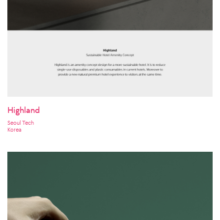
Highland
Seoul Tech
Korea