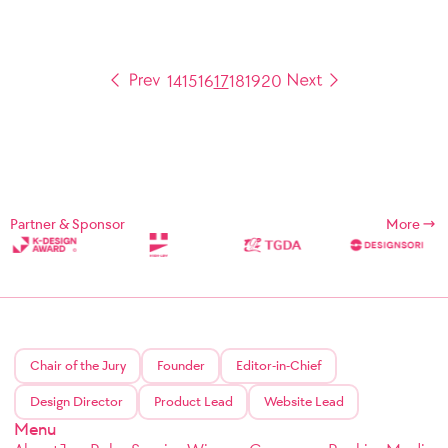
14
15
16
17
18
19
20
Partner & Sponsor
More
Chair of the Jury
Founder
Editor-in-Chief
Design Director
Product Lead
Website Lead
Menu