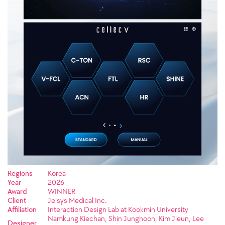
Regions
Korea
Year
2026
Award
WINNER
Client
Jeisys Medical Inc.
Affiliation
Interaction Design Lab at Kookmin University
Namkung Kiechan, Shin Junghoon, Kim Jieun, Lee
Designer