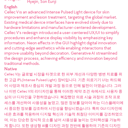
Hyejin, Son Eunji
English
Cellec V is an advanced Intense Pulsed Light device for skin
improvement and lesion treatment, targeting the global market.
Existing medical device interfaces have evolved slowly due to
hardware limitations and manufacturer-centered development.
Cellec V’s redesign introduced a user-centered UX/UI to simplify
procedures and enhance display visibility by emphasizing key
information. Neon effects in the GUI highlight digital innovation
and cutting-edge aesthetics while enabling interactions that
improve usability beyond decoration. Generative AI streamlined
the design process, achieving efficiency and innovation beyond
traditional methods.
Native
Cellec V는 글로벌 시장을 타겟으로 한 피부 개선과 다양한 병변 치료를 위
한 고급 IPL(Intense Pulsed Light) 장비입니다. 기존 의료기기 UI는 하드웨
어 사양과 제조사 중심의 개발 과정 등으로 인해 발전이 더뎠습니다. 그러
나 이번 Cellec V의 리디자인을 통해 이러한 제약 조건 속에서도 사용자 중
심의 UI 디자인을 구현하였습니다. 복잡했던 의료 시술 과정의 조작 프로
세스를 개선하여 사용성을 높였고, 많은 정보를 담아야 하는 디스플레이에
서 중요한 정보를 강조하여 시인성을 향상시켰습니다. 특히 GUI 디자인에
네온 효과를 적용하여 디지털 혁신과 기술적 최첨단 이미지를 강조하였으
며, 이는 단순한 장식적 요소를 넘어 사용성을 높이는 인터랙션을 가능하
게 합니다. 또한 생성형 AI를 디자인 과정 전반에 활용하여 기존의 디자인