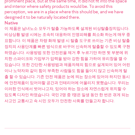
prominent place, but at the same time, It did not fit into the space
and interior where safety products would be. To avoid this
perception, we are in a place where this should be, and we have
designed it to be naturally located there.
Native
이 제품은 남녀노소 모두가 탈출 가능하도록 설계된 비상탈출장치입니다.
비상상황 발생 시에는 조속히 대응하여 인명피해를 최소화 하는게 매우 중
요합니다. 이 제품은 차량 화재 발생 시 탈출 도구로 쓰이는 기존 비상 탈출
장치의 사용단계를 빠른 방식으로 바꾸어 신속하게 탈출할 수 있도록 구현
하였습니다. 사용방법 또한 안전핀을 제거 후 누르기만 하면 뒷 부분에 위
치한 스파이크와 가압부가 압력을 받아 강한 힘을 가하여 유리창을 깰 수
있습니다. 또한 간단한 사용방법과 제품자체의 힘으로 설계되어 있어 어린
이나 노약자와 같이 힘이 부족한 사람들도 힘을 들이지 않고 신속하게 탈
출 할 수 있습니다. 기존 안전 제품은 눈에 띄는 장소에 있어야 하지만 동시
에 안전제품이 있어야할 공간과 인테리어에 어울리지 못했습니다. 우리는
이러한 인식에서 벗어나고자, 있어야 하는 장소에 자연스럽게 위치할 수
있도록 디자인 하였습니다. 국민 2명 중 1명은 일생 동안 한 번은 겪게 되는
사고인 교통사고 속 시민 모두가 안전한 사회를 만들고자 합니다.