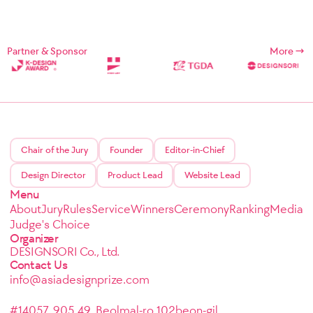
Partner & Sponsor
More
Chair of the Jury
Founder
Editor-in-Chief
Design Director
Product Lead
Website Lead
Menu
About
Jury
Rules
Service
Winners
Ceremony
Ranking
Media
Judge's Choice
Organizer
DESIGNSORI Co., Ltd.
Contact Us
info@asiadesignprize.com
#14057, 905 49, Beolmal-ro 102beon-gil,