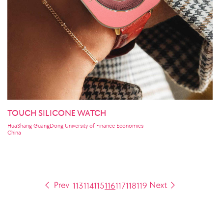
TOUCH SILICONE WATCH
HuaShang GuangDong University of Finance Economics
China
113
114
115
116
117
118
119