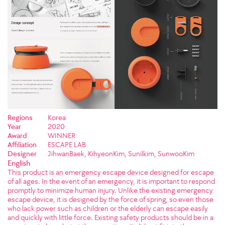
Regions
Korea
Year
2020
Award
WINNER
Affiliation
ESCAPE LAB
Designer
JihwanBaek, KihyeonKim, Sunilkim, SunwooKim
English
This product is an emergency escape device designed for escape
of all ages. In the event of an emergency, it is important to respond
promptly to minimize human injury. Unlike the existing emergency
escape device, it is designed by the force of spring, so even those
who lack power such as children or the elderly can escape easily
and quickly with little force. Existing safety products should be in a