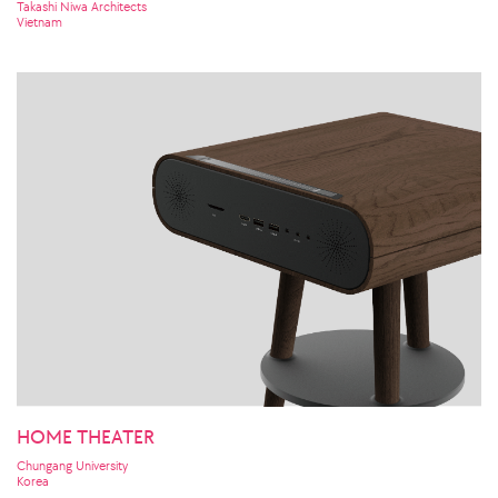
Takashi Niwa Architects
Vietnam
HOME THEATER
Chungang University
Korea