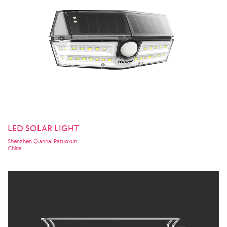
LED SOLAR LIGHT
Shenzhen Qianhai Patuoxun
China