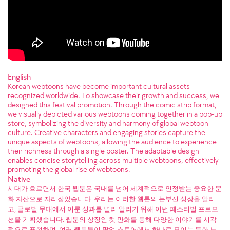
English
Korean webtoons have become important cultural assets
recognized worldwide. To showcase their growth and success, we
designed this festival promotion. Through the comic strip format,
we visually depicted various webtoons coming together in a pop-up
store, symbolizing the diversity and harmony of global webtoon
culture. Creative characters and engaging stories capture the
unique aspects of webtoons, allowing the audience to experience
their richness through a single poster. The adaptable design
enables concise storytelling across multiple webtoons, effectively
promoting the global rise of webtoons.
Native
시대가 흐르면서 한국 웹툰은 국내를 넘어 세계적으로 인정받는 중요한 문
화 자산으로 자리잡았습니다. 우리는 이러한 웹툰의 눈부신 성장을 알리
고, 글로벌 무대에서 이룬 성과를 널리 알리기 위해 이번 페스티벌 프로모
션을 기획했습니다. 웹툰의 상징인 컷 만화를 통해 다양한 이야기를 시각
적으로 표현하며, 여러 웹툰들이 팝업 스토어에서 하나로 모이는 듯한 느