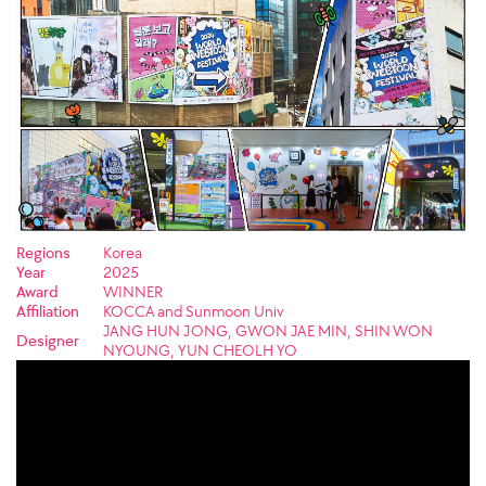
Regions
Korea
Year
2025
Award
WINNER
Affiliation
KOCCA and Sunmoon Univ
JANG HUN JONG, GWON JAE MIN, SHIN WON
Designer
NYOUNG, YUN CHEOLH YO