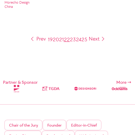
Morecho Design
China
19
20
21
22
23
24
25
Partner & Sponsor
More
Chair of the Jury
Founder
Editor-in-Chief