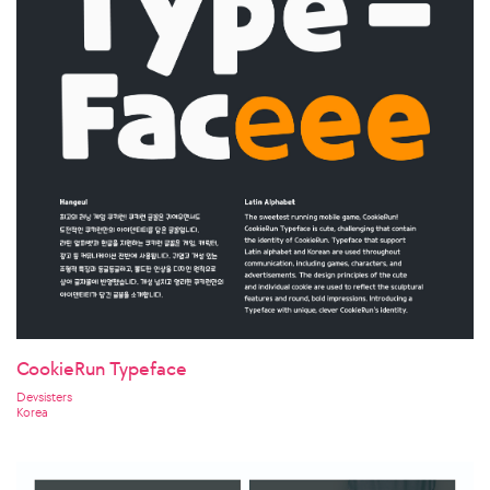
CookieRun Typeface
Devsisters
Korea