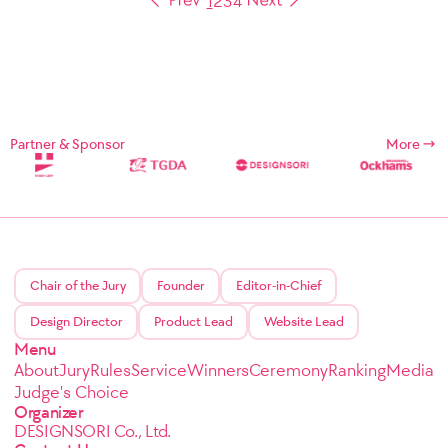
1
2
3
4
Partner & Sponsor
More
Chair of the Jury
Founder
Editor-in-Chief
Design Director
Product Lead
Website Lead
Menu
About
Jury
Rules
Service
Winners
Ceremony
Ranking
Media
Judge's Choice
Organizer
DESIGNSORI Co., Ltd.