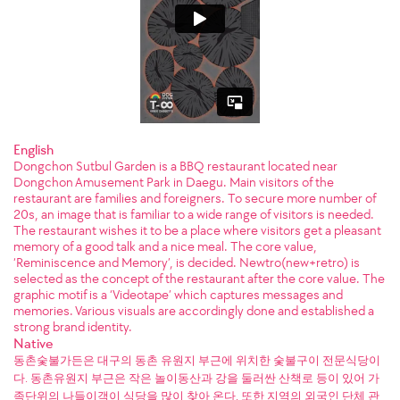
English
Dongchon Sutbul Garden is a BBQ restaurant located near
Dongchon Amusement Park in Daegu. Main visitors of the
restaurant are families and foreigners. To secure more number of
20s, an image that is familiar to a wide range of visitors is needed.
The restaurant wishes it to be a place where visitors get a pleasant
memory of a good talk and a nice meal. The core value,
‘Reminiscence and Memory’, is decided. Newtro(new+retro) is
selected as the concept of the restaurant after the core value. The
graphic motif is a ‘Videotape’ which captures messages and
memories. Various visuals are accordingly done and established a
strong brand identity.
Native
동촌숯불가든은 대구의 동촌 유원지 부근에 위치한 숯불구이 전문식당이
다. 동촌유원지 부근은 작은 놀이동산과 강을 둘러싼 산책로 등이 있어 가
족단위의 나들이객이 식당을 많이 찾아 온다. 또한 지역의 외국인 단체 관