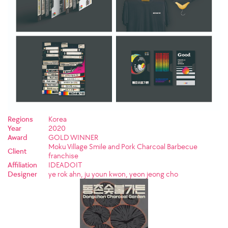
Regions
Korea
Year
2020
Award
GOLD WINNER
Moku Village Smile and Pork Charcoal Barbecue
Client
franchise
Affiliation
IDEADOIT
Designer
ye rok ahn, ju youn kwon, yeon jeong cho