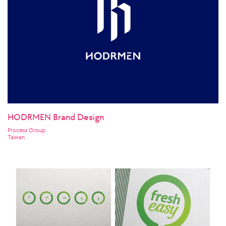
HODRMEN Brand Design
Process Group
Taiwan