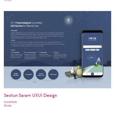
Seotun Saram UXUI Design
Coreintive
Korea