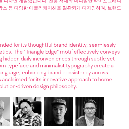
를 디자인 개발했습니다. 전용 서체와 미니멀한 타이포그래피
컴 박스 등 다양한 애플리케이션을 일관되게 디자인하며, 브랜드
 for its thoughtful brand identity, seamlessly
etics. The "Triangle Edge" motif effectively conveys
 hidden daily inconveniences through subtle yet
tom typeface and minimalist typography create a
language, enhancing brand consistency across
is acclaimed for its innovative approach to home
 solution-driven design philosophy.