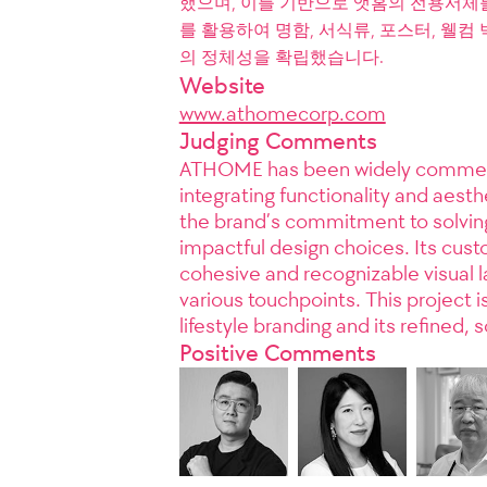
했으며, 이를 기반으로 앳홈의 전용서체
를 활용하여 명함, 서식류, 포스터, 웰
의 정체성을 확립했습니다.
Website
www.athomecorp.com
Judging Comments
ATHOME has been widely commended
integrating functionality and aesth
the brand’s commitment to solving
impactful design choices. Its cus
cohesive and recognizable visual 
various touchpoints. This project 
lifestyle branding and its refined,
Positive Comments