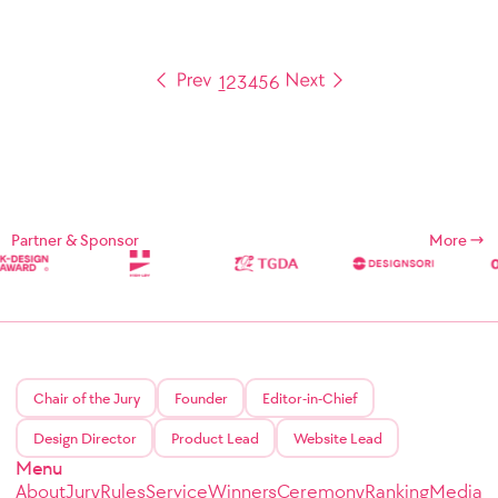
1
2
3
4
5
6
Partner & Sponsor
More
Chair of the Jury
Founder
Editor-in-Chief
Design Director
Product Lead
Website Lead
Menu
About
Jury
Rules
Service
Winners
Ceremony
Ranking
Media