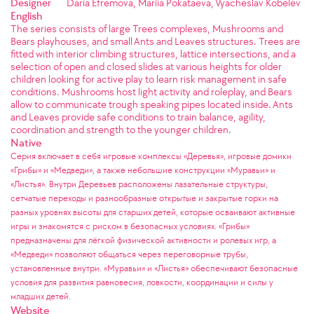
Designer
Daria Efremova, Mariia Pokataeva, Vyacheslav Kobelev
English
The series consists of large Trees complexes, Mushrooms and
Bears playhouses, and small Ants and Leaves structures. Trees are
fitted with interior climbing structures, lattice intersections, and a
selection of open and closed slides at various heights for older
children looking for active play to learn risk management in safe
conditions. Mushrooms host light activity and roleplay, and Bears
allow to communicate trough speaking pipes located inside. Ants
and Leaves provide safe conditions to train balance, agility,
coordination and strength to the younger children.
Native
Серия включает в себя игровые комплексы «Деревья», игровые домики
«Грибы» и «Медведи», а также небольшие конструкции «Муравьи» и
«Листья». Внутри Деревьев расположены лазательные структуры,
сетчатые переходы и разнообразные открытые и закрытые горки на
разных уровнях высоты для старших детей, которые осваивают активные
игры и знакомятся с риском в безопасных условиях. «Грибы»
предназначены для лёгкой физической активности и ролевых игр, а
«Медведи» позволяют общаться через переговорные трубы,
установленные внутри. «Муравьи» и «Листья» обеспечивают безопасные
условия для развития равновесия, ловкости, координации и силы у
младших детей.
Website