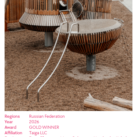
Regions
Russian Federation
Year
2026
Award
GOLD WINNER
Affiliation
Taiga LLC