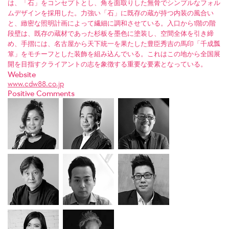
は、「石」をコンセプトとし、角を面取りした無骨でシンプルなフォル
ムデザインを採用した。力強い「石」に既存の蔵が持つ内装の風合い
と、緻密な照明計画によって繊細に調和させている。入口から1階の階
段壁は、既存の蔵材であった杉板を墨色に塗装し、空間全体を引き締
め、手摺には、名古屋から天下統一を果たした豊臣秀吉の馬印「千成瓢
箪」をモチーフとした装飾を組み込んでいる。これはこの地から全国展
開を目指すクライアントの志を象徴する重要な要素となっている。
Website
www.cdw88.co.jp
Positive Comments