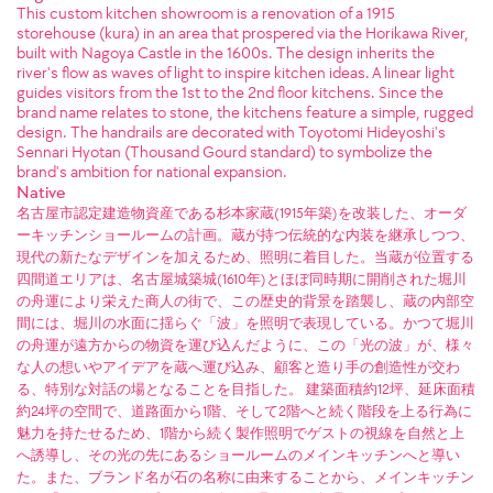
This custom kitchen showroom is a renovation of a 1915
storehouse (kura) in an area that prospered via the Horikawa River,
built with Nagoya Castle in the 1600s. The design inherits the
river's flow as waves of light to inspire kitchen ideas. A linear light
guides visitors from the 1st to the 2nd floor kitchens. Since the
brand name relates to stone, the kitchens feature a simple, rugged
design. The handrails are decorated with Toyotomi Hideyoshi's
Sennari Hyotan (Thousand Gourd standard) to symbolize the
brand's ambition for national expansion.
Native
名古屋市認定建造物資産である杉本家蔵(1915年築)を改装した、オーダ
ーキッチンショールームの計画。蔵が持つ伝統的な内装を継承しつつ、
現代の新たなデザインを加えるため、照明に着目した。当蔵が位置する
四間道エリアは、名古屋城築城(1610年)とほぼ同時期に開削された堀川
の舟運により栄えた商人の街で、この歴史的背景を踏襲し、蔵の内部空
間には、堀川の水面に揺らぐ「波」を照明で表現している。かつて堀川
の舟運が遠方からの物資を運び込んだように、この「光の波」が、様々
な人の想いやアイデアを蔵へ運び込み、顧客と造り手の創造性が交わ
る、特別な対話の場となることを目指した。 建築面積約12坪、延床面積
約24坪の空間で、道路面から1階、そして2階へと続く階段を上る行為に
魅力を持たせるため、1階から続く製作照明でゲストの視線を自然と上
へ誘導し、その光の先にあるショールームのメインキッチンへと導い
た。また、ブランド名が石の名称に由来することから、メインキッチン