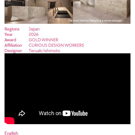
Regions
Japan
Year
2026
Award
GOLD WINNER
Affiliation
CURIOUS DESIGN WORKERS
Designer
Teruaki Ishimoto
English