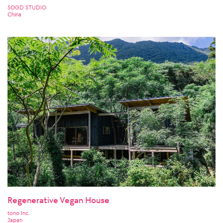
SOGD STUDIO
China
Regenerative Vegan House
tono Inc.
Japan