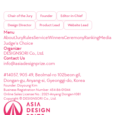
Chair of the Jury
Founder
Editor-in-Chief
Design Director
Product Lead
Website Lead
Menu
About
Jury
Rules
Service
Winners
Ceremony
Ranking
Media
Judge's Choice
Organizer
DESIGNSORI Co., Ltd.
Contact Us
info@asiadesignprize.com
#14057, 905 49, Beolmal-ro 102beon-gil,
Dongan-gu, Anyang-si, Gyeonggi-do, Korea
Founder: Doyoung Kim
Business Registration Number: 454-86-01044
Online Sales License No.: 2021-Anyang Dongan-1081
Copyright © DESIGNSORI Co., Ltd.