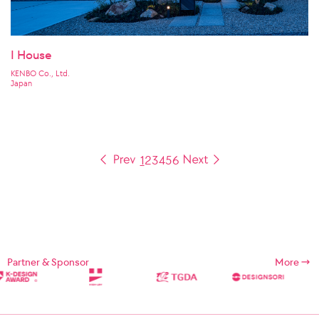
I House
KENBO Co., Ltd.
Japan
1
2
3
4
5
6
Partner & Sponsor
More