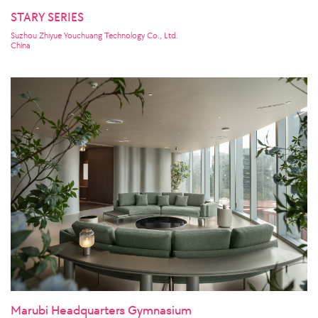
STARY SERIES
Suzhou Zhiyue Youchuang Technology Co., Ltd.
China
Marubi Headquarters Gymnasium