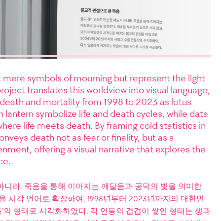
t mere symbols of mourning but represent the light
roject translates this worldview into visual language,
 death and mortality from 1998 to 2023 as lotus
h lantern symbolize life and death cycles, while data
here life meets death. By framing cold statistics in
veys death not as fear or finality, but as a
enment, offering a visual narrative that explores the
ce.
아니라, 죽음을 통해 이어지는 깨달음과 공덕의 빛을 의미한
 시각 언어로 확장하여, 1998년부터 2023년까지의 대한민
등’의 형태로 시각화하였다. 각 연등의 겹겹이 쌓인 형태는 생과