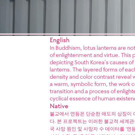
English
In Buddhism, lotus lanterns are no
of enlightenment and virtue. This p
depicting South Korea’s causes of
lanterns. The layered forms of eac
density and color contrast reveal w
a warm, symbolic form, the work con
transition and a process of enlight
cyclical essence of human existen
Native
불교에서 연등은 단순한 애도의 상징이 
다. 본 프로젝트는 이러한 불교적 세계관을
국 사망 원인 및 사망자 수 데이터를 ‘연