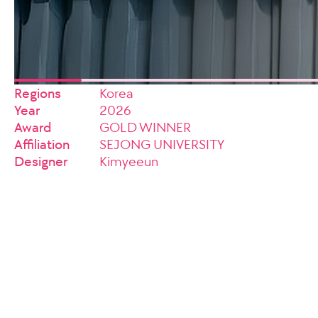
Regions
Korea
Year
2026
Award
GOLD WINNER
Affiliation
SEJONG UNIVERSITY
Designer
Kimyeeun