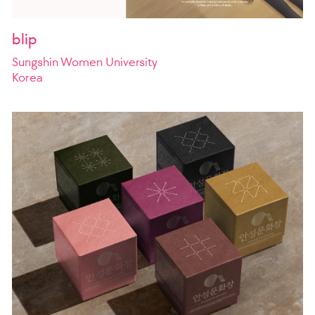
blip
Sungshin Women University
Korea