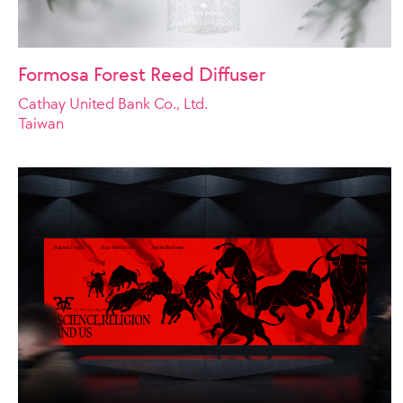
Formosa Forest Reed Diffuser
Cathay United Bank Co., Ltd.
Taiwan