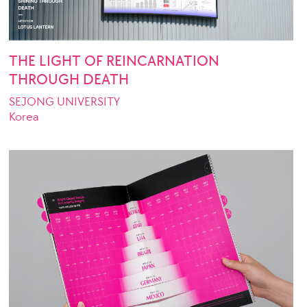
THE LIGHT OF REINCARNATION
THROUGH DEATH
SEJONG UNIVERSITY
Korea