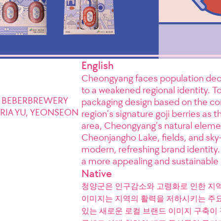
English
Cheongyang faces population decli
to a weakened regional identity. To
un BEBERBREWERY
packaging design based on the co
IA YU, YEONSEON
region’s signature goji berries as t
area, Cheongyang’s natural eleme
Cheonjangho Lake, fields, and sky
modern, refreshing brand identity
a more appealing and sustainable 
Native
청양군은 인구감소와 고령화로 인한 지역
이미지는 지역의 활력을 저하시키는 주요
있는 새로운 로컬 브랜드 이미지 구축이 