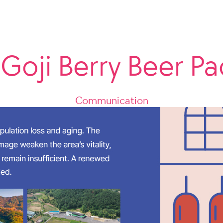
oji Berry Beer P
Communication