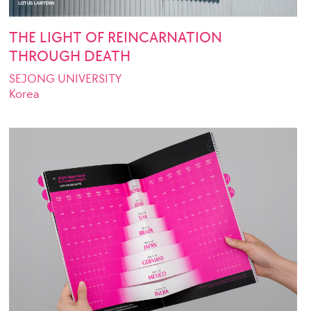
THE LIGHT OF REINCARNATION
THROUGH DEATH
SEJONG UNIVERSITY
Korea