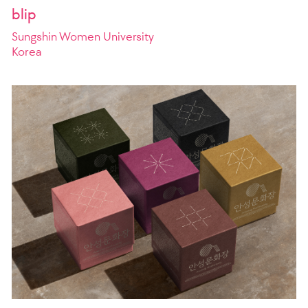
blip
Sungshin Women University
Korea