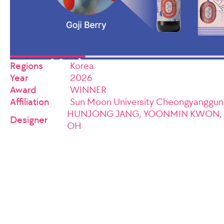
Regions
Korea
Year
2026
Award
WINNER
Affiliation
Sun Moon University Cheongyangg
HUNJONG JANG, YOONMIN KWON, R
Designer
OH