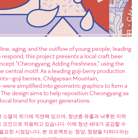
ne, aging, and the outflow of young people, leading
 respond, this project presents a local craft beer
ncept “Cheongyang, Adding Freshness,” using the
he central motif. As a leading goji-berry production
nts—goji berries, Chilgapsan Mountain,
—were simplified into geometric graphics to form a
. The design aims to help reposition Cheongyang as
local brand for younger generations.
 소멸의 위기에 직면해 있으며, 청년층 유출과 낙후된 지역
 요인으로 작용하고 있습니다. 이에 청년 세대가 공감할 수
필요한 시점입니다. 본 프로젝트는 ‘청양, 청량을 더하다’라는