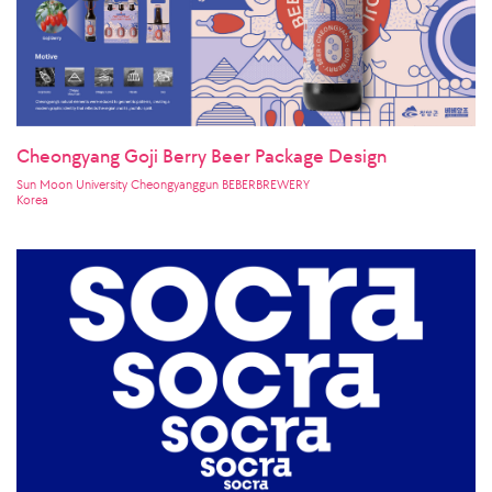
Cheongyang Goji Berry Beer Package Design
Sun Moon University Cheongyanggun BEBERBREWERY
Korea