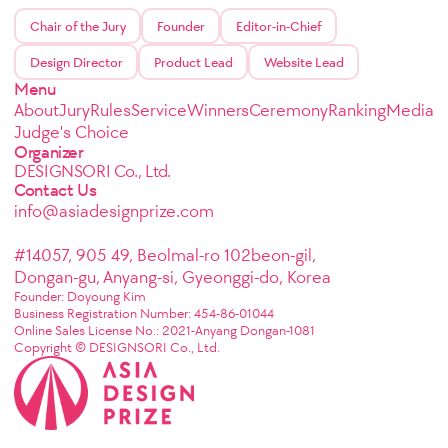
Chair of the Jury
Founder
Editor-in-Chief
Design Director
Product Lead
Website Lead
Menu
About
Jury
Rules
Service
Winners
Ceremony
Ranking
Media
Judge's Choice
Organizer
DESIGNSORI Co., Ltd.
Contact Us
info@asiadesignprize.com
#14057, 905 49, Beolmal-ro 102beon-gil,
Dongan-gu, Anyang-si, Gyeonggi-do, Korea
Founder: Doyoung Kim
Business Registration Number: 454-86-01044
Online Sales License No.: 2021-Anyang Dongan-1081
Copyright © DESIGNSORI Co., Ltd.