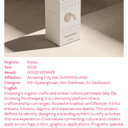
Regions
Korea
Year
2026
Award
GOLD WINNER
Affiliation
Anseong City Hal, SUNNYISLAND
Designer
Min Gyeonghwan, Kim Danhwan, An Seohyeon
English
Anseong's organic crafts and artisan culture permeate daily life.
Anseong Munhwajang is a community platform where
craftsmanship converges. Rooted in tradition and lifestyle, it links
artisans, citizens, regions, and experiences openly. This project
defines its identity, designing a branding system to unify activities
into one experience. Core values connecting culture and citizens
apply across logo, colors, graphics, applications. Programs operate