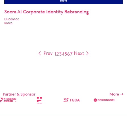
Socra AI Corporate Identity Rebranding
Duedance
Korea
1
2
3
4
5
6
7
Partner & Sponsor
More