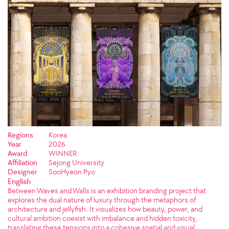
Regions
Korea
Year
2026
Award
WINNER
Affiliation
Sejong University
Designer
SooHyeon Pyo
English
Between Waves and Walls is an exhibition branding project that
explores the dual nature of luxury through the metaphors of
architecture and jellyfish. It visualizes how beauty, power, and
cultural ambition coexist with imbalance and hidden toxicity,
translating these tensions into a cohesive spatial and visual