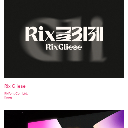
Rix Gliese
RixFont Co., Ltd.
Korea