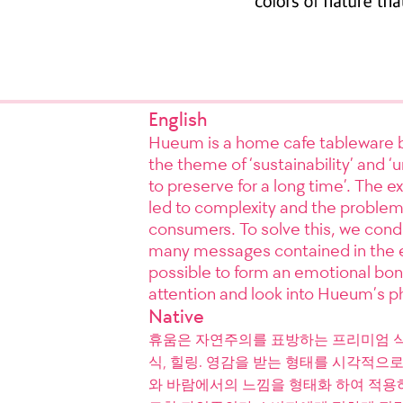
English
Hueum is a home cafe tableware br
the theme of ‘sustainability’ and ‘
to preserve for a long time’. The 
led to complexity and the problem 
consumers. To solve this, we con
many messages contained in the exi
possible to form an emotional bond
attention and look into Hueum’s p
Native
휴움은 자연주의를 표방하는 프리미엄 식
식, 힐링. 영감을 받는 형태를 시각적으로
와 바람에서의 느낌을 형태화 하여 적용