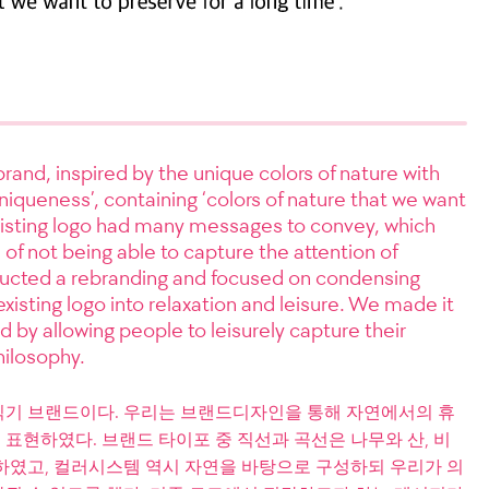
and, inspired by the unique colors of nature with
uniqueness’, containing ‘colors of nature that we want
existing logo had many messages to convey, which
of not being able to capture the attention of
ducted a rebranding and focused on condensing
sting logo into relaxation and leisure. We made it
 by allowing people to leisurely capture their
hilosophy.
기 브랜드이다. 우리는 브랜드디자인을 통해 자연에서의 휴
 표현하였다. 브랜드 타이포 중 직선과 곡선은 나무와 산, 비
하였고, 컬러시스템 역시 자연을 바탕으로 구성하되 우리가 의