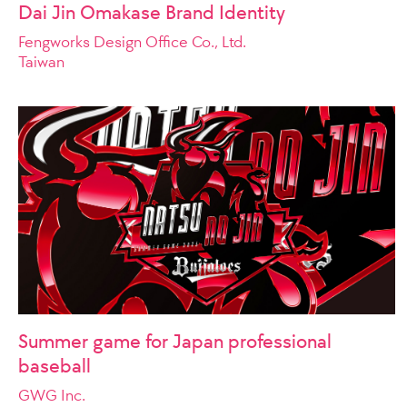
Dai Jin Omakase Brand Identity
Fengworks Design Office Co., Ltd.
Taiwan
Summer game for Japan professional
baseball
GWG Inc.