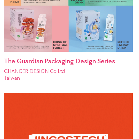
The Guardian Packaging Design Series
CHANCER DESIGN Co Ltd
Taiwan