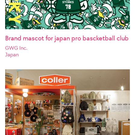
Brand mascot for japan pro bascketball club
GWG Inc.
Japan