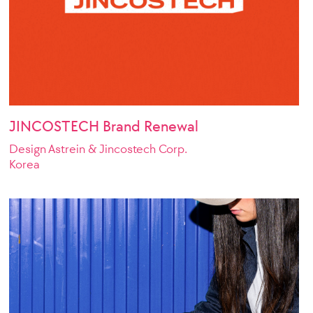
JINCOSTECH Brand Renewal
Design Astrein & Jincostech Corp.
Korea