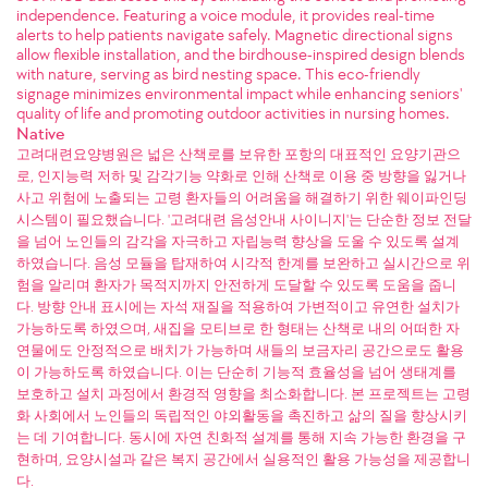
independence. Featuring a voice module, it provides real-time
alerts to help patients navigate safely. Magnetic directional signs
allow flexible installation, and the birdhouse-inspired design blends
with nature, serving as bird nesting space. This eco-friendly
signage minimizes environmental impact while enhancing seniors'
quality of life and promoting outdoor activities in nursing homes.
Native
고려대련요양병원은 넓은 산책로를 보유한 포항의 대표적인 요양기관으
로, 인지능력 저하 및 감각기능 약화로 인해 산책로 이용 중 방향을 잃거나
사고 위험에 노출되는 고령 환자들의 어려움을 해결하기 위한 웨이파인딩
시스템이 필요했습니다. '고려대련 음성안내 사이니지'는 단순한 정보 전달
을 넘어 노인들의 감각을 자극하고 자립능력 향상을 도울 수 있도록 설계
하였습니다. 음성 모듈을 탑재하여 시각적 한계를 보완하고 실시간으로 위
험을 알리며 환자가 목적지까지 안전하게 도달할 수 있도록 도움을 줍니
다. 방향 안내 표시에는 자석 재질을 적용하여 가변적이고 유연한 설치가
가능하도록 하였으며, 새집을 모티브로 한 형태는 산책로 내의 어떠한 자
연물에도 안정적으로 배치가 가능하며 새들의 보금자리 공간으로도 활용
이 가능하도록 하였습니다. 이는 단순히 기능적 효율성을 넘어 생태계를
보호하고 설치 과정에서 환경적 영향을 최소화합니다. 본 프로젝트는 고령
화 사회에서 노인들의 독립적인 야외활동을 촉진하고 삶의 질을 향상시키
는 데 기여합니다. 동시에 자연 친화적 설계를 통해 지속 가능한 환경을 구
현하며, 요양시설과 같은 복지 공간에서 실용적인 활용 가능성을 제공합니
다.