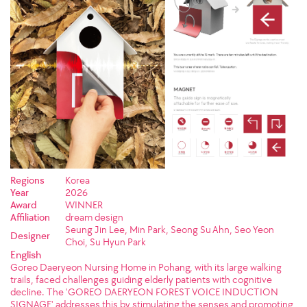
Regions
Korea
Year
2026
Award
WINNER
Affiliation
dream design
Seung Jin Lee, Min Park, Seong Su Ahn, Seo Yeon
Designer
Choi, Su Hyun Park
English
Goreo Daeryeon Nursing Home in Pohang, with its large walking
trails, faced challenges guiding elderly patients with cognitive
decline. The 'GOREO DAERYEON FOREST VOICE INDUCTION
SIGNAGE' addresses this by stimulating the senses and promoting