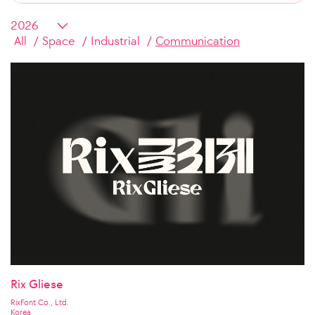
All
Space
Industrial
Communication
Rix Gliese
RixFont Co., Ltd.
Korea