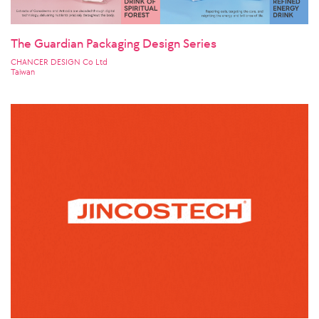
The Guardian Packaging Design Series
CHANCER DESIGN Co Ltd
Taiwan