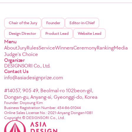
Chair of the Jury
Founder
Editor-in-Chief
Design Director
Product Lead
Website Lead
Menu
About
Jury
Rules
Service
Winners
Ceremony
Ranking
Media
Judge's Choice
Organizer
DESIGNSORI Co., Ltd.
Contact Us
info@asiadesignprize.com
#14057, 905 49, Beolmal-ro 102beon-gil,
Dongan-gu, Anyang-si, Gyeonggi-do, Korea
Founder: Doyoung Kim
Business Registration Number: 454-86-01044
Online Sales License No.: 2021-Anyang Dongan-1081
Copyright © DESIGNSORI Co., Ltd.