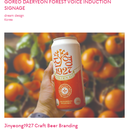
GOREO DAERYEON FOREST VOICE INDUCTION
SIGNAGE
dream design
Korea
Jinyeong1927 Craft Beer Branding