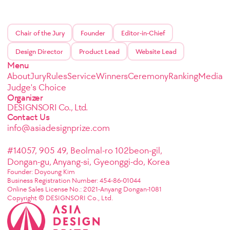
Chair of the Jury
Founder
Editor-in-Chief
Design Director
Product Lead
Website Lead
Menu
About
Jury
Rules
Service
Winners
Ceremony
Ranking
Media
Judge's Choice
Organizer
DESIGNSORI Co., Ltd.
Contact Us
info@asiadesignprize.com
#14057, 905 49, Beolmal-ro 102beon-gil,
Dongan-gu, Anyang-si, Gyeonggi-do, Korea
Founder: Doyoung Kim
Business Registration Number: 454-86-01044
Online Sales License No.: 2021-Anyang Dongan-1081
Copyright © DESIGNSORI Co., Ltd.