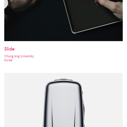
Slide
Chung Ang University
Korea