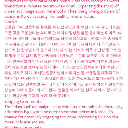
racism as the core value of the brand, I intend to produce a water
brand that eliminates racism when drunk. Expecting the shock of
unrealistic imagination, Manmool will heal the growing problem of
racism in Korean society like healthy mineral water.
Native
만물은 국내 인종차별 철폐를 위한 캠페인성 물 브랜드이다. 세상에 있는
모든 것을 포용한다는 의미와 만 가지 다양성을 품은 물이라는 의미로, 섞
이면 하나가 되는 물처럼 다양성을 넘어 포용성으로 나아갈 반인종차별주
의 사회를 꿈꾸며 제작했다. COVID19 이후 한국 사회 내에서 외국인을 대
상으로 한 혐오범죄가 증가하고 있다. 이는 사회적 위축과 긴장 등으로 인
해 평소 문제 삼지 않은 사안들에 대한 낮은 수준의 혐오로 보이며 한국이
국외 인종차별의 인지는 높은 상태지만, 국내 인종차별에 대한 민감도는
둔하다는 것을 보여주는 문제이다. 그러므로 반인종차별주의를 브랜드의
핵심 가치로 하여, 마시면 인종차별이 사라지는 물 브랜딩을 제작하고자
한다. 마시면 없어지는 인종차별이라는 것은 현실적으로 불가능하다. 하지
만 답이 없는 인종차별 문제에 약간의 일각이라도 주기 위해선 비현실적인
상상이 되레 도움이 되기도 한다. 만물은 약수처럼 한국 사회 속 증가하고
있는 인종차별 문제를 낫게 해 줄 것이다.
Judging Comments
The "Manmool" campaign, using water as a metaphor for inclusivity,
effectively highlights the need to combat racism in Korea. It's
praised for creatively engaging the issue, promoting a vision of a
more inclusive society.
Positive Comments