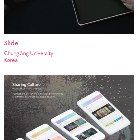
Slide
Chung Ang University
Korea