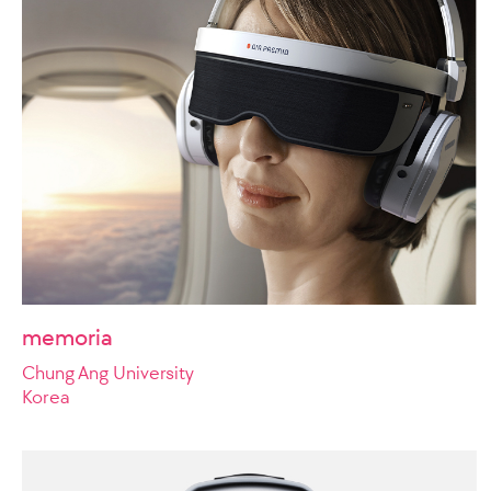
memoria
Chung Ang University
Korea