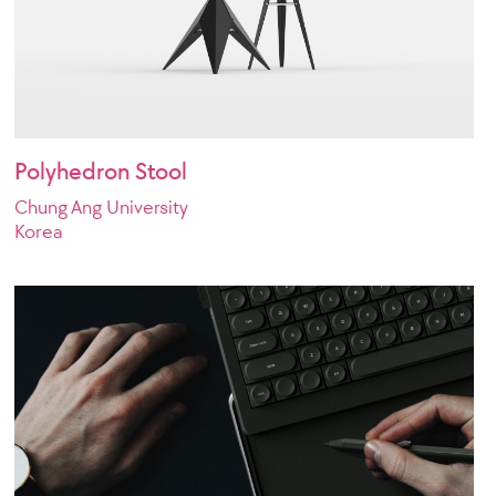
Polyhedron Stool
Chung Ang University
Korea