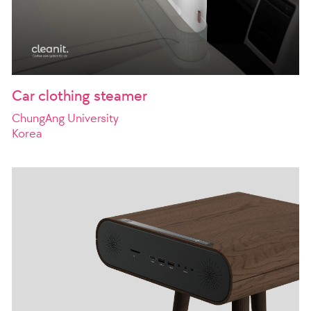
Car clothing steamer
ChungAng University
Korea