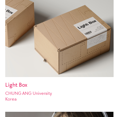
Light Box
CHUNG ANG University
Korea