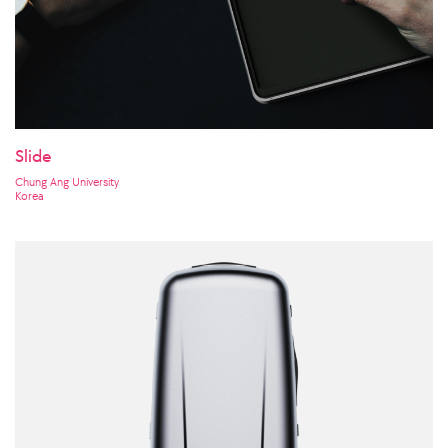
Slide
Chung Ang University
Korea