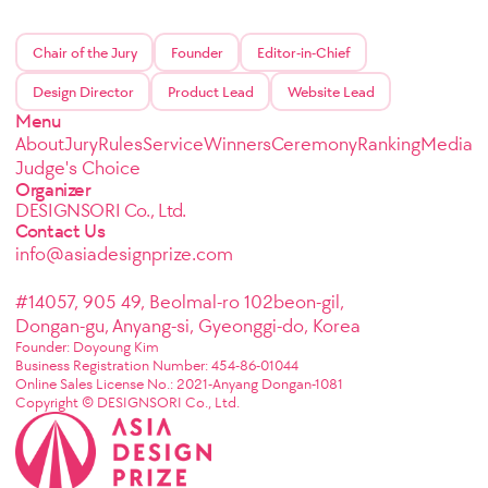
Chair of the Jury
Founder
Editor-in-Chief
Design Director
Product Lead
Website Lead
Menu
About
Jury
Rules
Service
Winners
Ceremony
Ranking
Media
Judge's Choice
Organizer
DESIGNSORI Co., Ltd.
Contact Us
info@asiadesignprize.com
#14057, 905 49, Beolmal-ro 102beon-gil,
Dongan-gu, Anyang-si, Gyeonggi-do, Korea
Founder: Doyoung Kim
Business Registration Number: 454-86-01044
Online Sales License No.: 2021-Anyang Dongan-1081
Copyright © DESIGNSORI Co., Ltd.