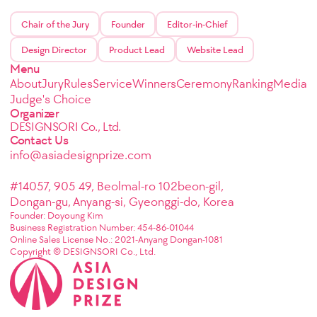
Chair of the Jury
Founder
Editor-in-Chief
Design Director
Product Lead
Website Lead
Menu
About
Jury
Rules
Service
Winners
Ceremony
Ranking
Media
Judge's Choice
Organizer
DESIGNSORI Co., Ltd.
Contact Us
info@asiadesignprize.com
#14057, 905 49, Beolmal-ro 102beon-gil,
Dongan-gu, Anyang-si, Gyeonggi-do, Korea
Founder: Doyoung Kim
Business Registration Number: 454-86-01044
Online Sales License No.: 2021-Anyang Dongan-1081
Copyright © DESIGNSORI Co., Ltd.