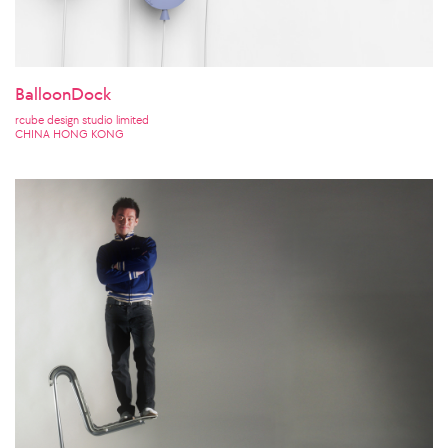
BalloonDock
rcube design studio limited
CHINA HONG KONG