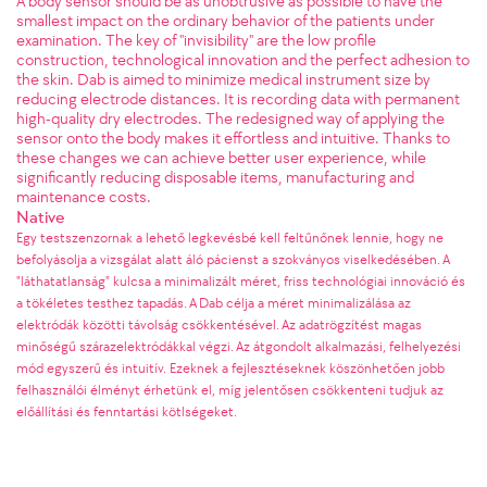
A body sensor should be as unobtrusive as possible to have the
smallest impact on the ordinary behavior of the patients under
examination. The key of "invisibility" are the low profile
construction, technological innovation and the perfect adhesion to
the skin. Dab is aimed to minimize medical instrument size by
reducing electrode distances. It is recording data with permanent
high-quality dry electrodes. The redesigned way of applying the
sensor onto the body makes it effortless and intuitive. Thanks to
these changes we can achieve better user experience, while
significantly reducing disposable items, manufacturing and
maintenance costs.
Native
Egy testszenzornak a lehető legkevésbé kell feltűnőnek lennie, hogy ne
befolyásolja a vizsgálat alatt áló pácienst a szokványos viselkedésében. A
"láthatatlanság" kulcsa a minimalizált méret, friss technológiai innováció és
a tökéletes testhez tapadás. A Dab célja a méret minimalizálása az
elektródák közötti távolság csökkentésével. Az adatrögzítést magas
minőségű szárazelektródákkal végzi. Az átgondolt alkalmazási, felhelyezési
mód egyszerű és intuitív. Ezeknek a fejlesztéseknek köszönhetően jobb
felhasználói élményt érhetünk el, míg jelentősen csökkenteni tudjuk az
előállítási és fenntartási kötlségeket.