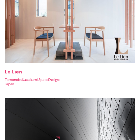
Le Lien
TomonobuKawakami SpaceDesigns
Japan