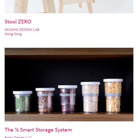
Stool ZERO
KACAMA DESIGN LAB
Hong Kong
The ½ Smart Storage System
Botto Design LLC