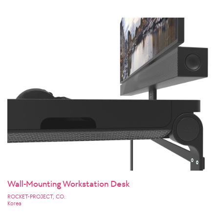
Wall-Mounting Workstation Desk
ROCKET-PROJECT, CO.
Korea