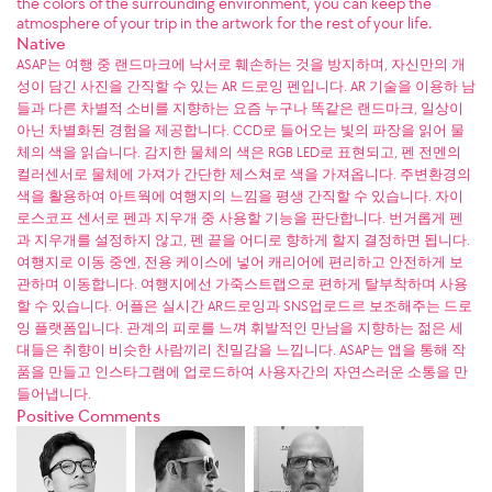
the colors of the surrounding environment, you can keep the
atmosphere of your trip in the artwork for the rest of your life.
Native
ASAP는 여행 중 랜드마크에 낙서로 훼손하는 것을 방지하며, 자신만의 개
성이 담긴 사진을 간직할 수 있는 AR 드로잉 펜입니다. AR 기술을 이용하 남
들과 다른 차별적 소비를 지향하는 요즘 누구나 똑같은 랜드마크, 일상이
아닌 차별화된 경험을 제공합니다. CCD로 들어오는 빛의 파장을 읽어 물
체의 색을 읽습니다. 감지한 물체의 색은 RGB LED로 표현되고, 펜 전멘의
컬러센서로 물체에 가져가 간단한 제스쳐로 색을 가져옵니다. 주변환경의
색을 활용하여 아트웍에 여행지의 느낌을 평생 간직할 수 있습니다. 자이
로스코프 센서로 펜과 지우개 중 사용할 기능을 판단합니다. 번거롭게 펜
과 지우개를 설정하지 않고, 펜 끝을 어디로 향하게 할지 결정하면 됩니다.
여행지로 이동 중엔, 전용 케이스에 넣어 캐리어에 편리하고 안전하게 보
관하며 이동합니다. 여행지에선 가죽스트랩으로 편하게 탈부착하며 사용
할 수 있습니다. 어플은 실시간 AR드로잉과 SNS업로드르 보조해주는 드로
잉 플랫폼입니다. 관계의 피로를 느껴 휘발적인 만남을 지향하는 젊은 세
대들은 취향이 비슷한 사람끼리 친밀감을 느낍니다. ASAP는 앱을 통해 작
품을 만들고 인스타그램에 업로드하여 사용자간의 자연스러운 소통을 만
들어냅니다.
Positive Comments