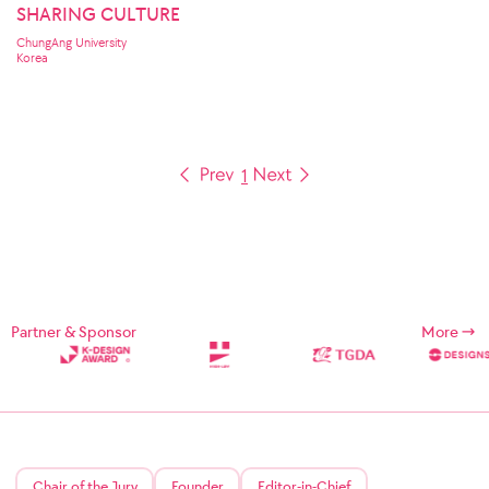
SHARING CULTURE
ChungAng University
Korea
1
Partner & Sponsor
More
Chair of the Jury
Founder
Editor-in-Chief