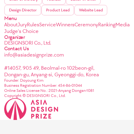
Design Director
Product Lead
Website Lead
Menu
About
Jury
Rules
Service
Winners
Ceremony
Ranking
Media
Judge's Choice
Organizer
DESIGNSORI Co., Ltd.
Contact Us
info@asiadesignprize.com
#14057, 905 49, Beolmal-ro 102beon-gil,
Dongan-gu, Anyang-si, Gyeonggi-do, Korea
Founder: Doyoung Kim
Business Registration Number: 454-86-01044
Online Sales License No.: 2021-Anyang Dongan-1081
Copyright © DESIGNSORI Co., Ltd.