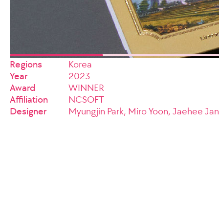
Regions
Korea
Year
2023
Award
WINNER
Affiliation
NCSOFT
Designer
Myungjin Park, Miro Yoon, Jaehee Ja