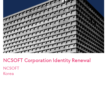
NCSOFT Corporation Identity Renewal
NCSOFT
Korea