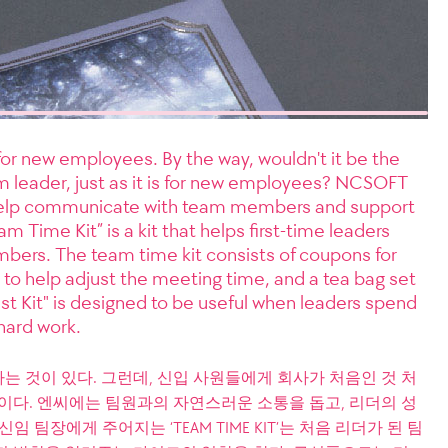
r new employees. By the way, wouldn't it be the
m leader, just as it is for new employees? NCSOFT
t help communicate with team members and support
am Time Kit” is a kit that helps first-time leaders
ers. The team time kit consists of coupons for
s to help adjust the meeting time, and a tea bag set
ist Kit" is designed to be useful when leaders spend
 hard work.
 것이 있다. 그런데, 신입 사원들에게 회사가 처음인 것 처
이다. 엔씨에는 팀원과의 자연스러운 소통을 돕고, 리더의 성
임 팀장에게 주어지는 ‘TEAM TIME KIT’는 처음 리더가 된 팀