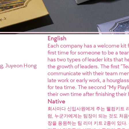
English
Each company has a welcome kit fo
first time for someone to be a tea
has two types of leader kits tha
ng, Juyeon Hong
the growth of leaders. The first “Te
communicate with their team memb
late work or early work, a hourglas
for tea time. The second "My Playl
their own time after finishing their
Native
회사마다 신입사원에게 주는 웰컴키트 라는
럼, 누군가에게는 팀장이 되는 것도 처음
장을 응원하는 팀 리더 키트 2종이 있다. 신