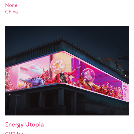
None
China
Energy Utopia