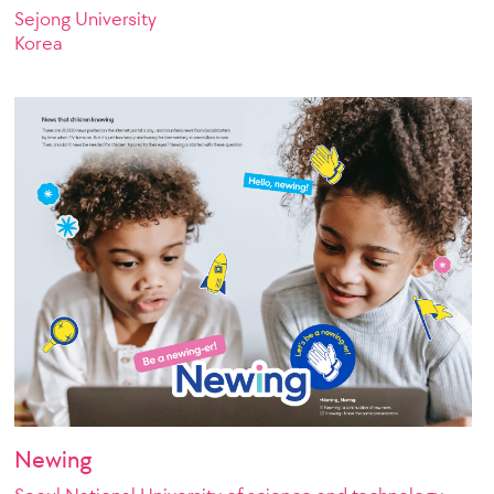
Sejong University
Korea
Newing