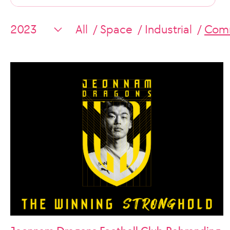
All
Space
Industrial
Comm