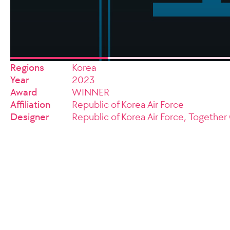
Regions
Korea
Year
2023
Award
WINNER
Affiliation
Republic of Korea Air Force
Designer
Republic of Korea Air Force, Togethe