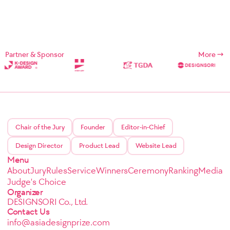
Partner & Sponsor
More
Chair of the Jury
Founder
Editor-in-Chief
Design Director
Product Lead
Website Lead
Menu
About
Jury
Rules
Service
Winners
Ceremony
Ranking
Media
Judge's Choice
Organizer
DESIGNSORI Co., Ltd.
Contact Us
info@asiadesignprize.com