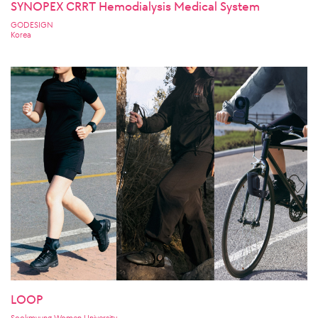
SYNOPEX CRRT Hemodialysis Medical System
GODESIGN
Korea
LOOP
Sookmyung Women University