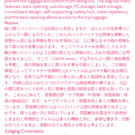
prevent the luggage and bottom from falling out. The bag has many
features: back opening, sub storage, PC storage, back storage,
curved back design, self-supporting, safety lock, water repellency,
and the back opening allows access to the top luggage.
Native
縦に開くバックパックは以前から存在しますが、ほとんどが従来通りに
上から下へ開くものでした。これらのバックパックでは荷物を満載した
状態から底にある荷物を取り出す場合には、上に重なるその他の荷物を
全て取り出す必要があります。 そしてファスナーを全開にしてもマチ
幅の無いスリットのような開口部となり荷物の出し入れや視認性にも問
題がありました。 そこで『CA002 series』では下から上へ開く独自構造
を考案し、底の荷物を直ぐに取り出す事を可能としました。 この独自
構造によってファスナー全開時には1メートル以上のマチ幅のある開口
部となり、従来では不可能だった取り出し易さと視認性を実現していま
す。 内側に設けられた２つのファスナーは独自構造の要であり、上記
の開口部をつくり出すと共に荷物と底面の脱落を防ぐ役割も担っていま
す。 これらに加えて、背面開口部・サブ収納・PC収納・背面収納・背
面の曲線設計・自立・セーフティロック・弱撥水性と多くの機能を有し
ています。 背面開口部からはバックパック上部の荷物を取り出すこと
ができ、様々な使い方に対応しています。 問題解決を図る中で必然的
に生まれた特徴的なフォルムは多くの機能と共に、多様な働き方、活動
を行う人々を支え、美観の点でも満足させ得ると考えています。
Judging Comments