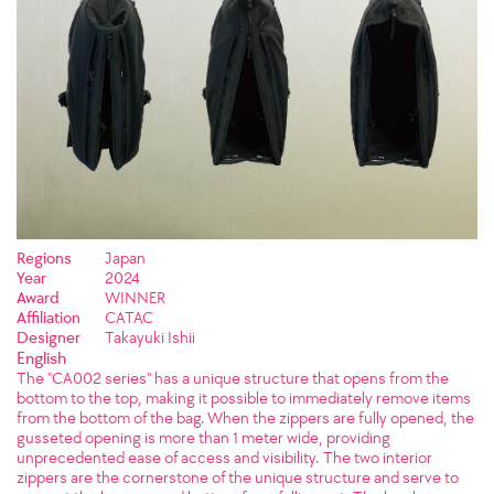
Regions
Japan
Year
2024
Award
WINNER
Affiliation
CATAC
Designer
Takayuki Ishii
English
The "CA002 series" has a unique structure that opens from the
bottom to the top, making it possible to immediately remove items
from the bottom of the bag. When the zippers are fully opened, the
gusseted opening is more than 1 meter wide, providing
unprecedented ease of access and visibility. The two interior
zippers are the cornerstone of the unique structure and serve to