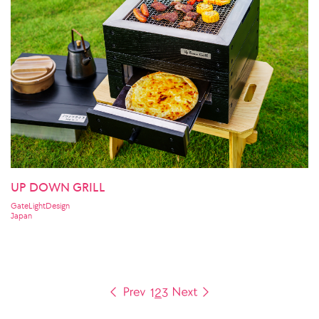
UP DOWN GRILL
GateLightDesign
Japan
1
2
3