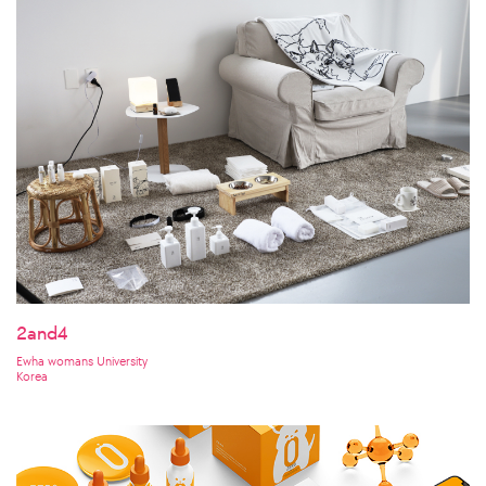
2and4
Ewha womans University
Korea