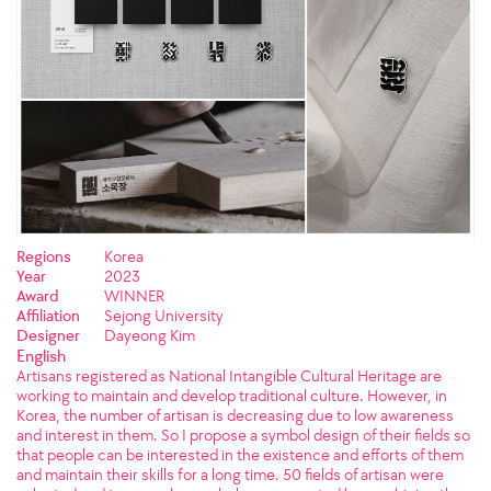
Regions
Korea
Year
2023
Award
WINNER
Affiliation
Sejong University
Designer
Dayeong Kim
English
Artisans registered as National Intangible Cultural Heritage are
working to maintain and develop traditional culture. However, in
Korea, the number of artisan is decreasing due to low awareness
and interest in them. So I propose a symbol design of their fields so
that people can be interested in the existence and efforts of them
and maintain their skills for a long time. 50 fields of artisan were