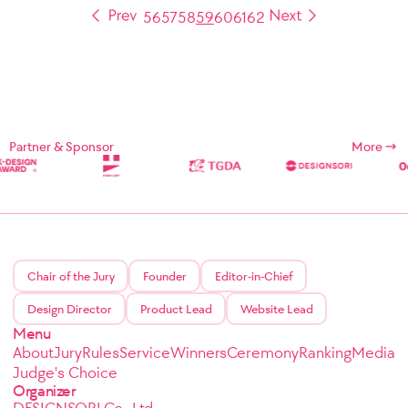
56
57
58
59
60
61
62
Partner & Sponsor
More
Chair of the Jury
Founder
Editor-in-Chief
Design Director
Product Lead
Website Lead
Menu
About
Jury
Rules
Service
Winners
Ceremony
Ranking
Media
Judge's Choice
Organizer