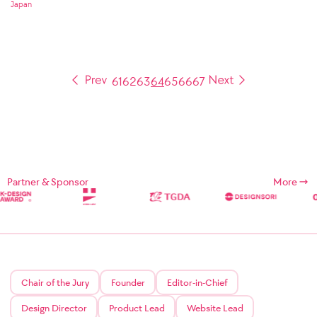
Japan
61
62
63
64
65
66
67
Partner & Sponsor
More
Chair of the Jury
Founder
Editor-in-Chief
Design Director
Product Lead
Website Lead