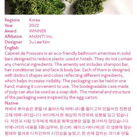
Regions
Korea
Year
2022
Award
WINNER
Affiliation
ANANTI Inc.
Designer
Ju Lee Kim
English
Cabinet de Poissons is an eco-friendly bathroom amenities in solid
bars designed to reduce plastic used in hotels. They do not contain
any chemical ingredients. The amenity set includes shampoo bar,
hair conditioner bar and face & body bar. Each of them is designed
with distinct shapes and colors reflecting different ingredients,
which helps increase visibility. The packaging can be held in one
hand, making it convenient to use. The biodegradable case made
of pulp can also be used as a soap dish. The material and structure
of the packaging were inspired by the egg carton.
Native
캐비네 쁘아송은 호텔 내 플라스틱 어메니티를 줄이고자 만들어진 친환경
고체 어메니티입니다. 바다에서 온 최상의 자연유래 성분을 담고 있습니
다. 자연과 사람 모두에게 해로운 화학성분은 일절 첨가하지 않았습니다.
어메니티의 내용물 3종(샴푸바, 린스바, 페이스+바디바)은 각 성분에 맞는
형태와 컬러로 디자인하여 시인성을 높였고, 한 손에 잡히는 크기로 만들