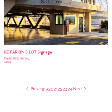
KZ PARKING LOT Signage
The BOUNDARY Inc.
Korea
18
19
20
21
22
23
24