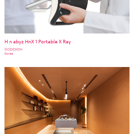
H n abyz HnX 1 Portable X Ray
GODESIGN
Korea