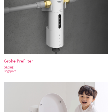
Grohe PreFilter
GROHE
Singapore