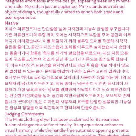
integrates effortlessly into the design, appearing sleek and minimal
when idle. More than just an appliance, Minix stands as a refined
object of design, thoughtfully crafted to enrich both space and
user experience.
Native
미닉스 의류건조기는 단순함을 넘어 디자인과 기능의 균형을 추구합니다.
기존 의류건조기의 투명 유리 도어는 시각적으로 부담을 주어 공간과 어우
러지기 어려웠습니다. 이를 해결하기 위해 불투명 도어를 적용해 시각적
혼란을 줄이고, 공간과 자연스럽게 조화를 이루도록 설계했습니다.손잡이
는 돌출되거나 함몰된 형태를 제거해 깔끔함을 더했으며, 대신 자동 오픈
도어 구조를 도입하여 건조가 끝난 후 도어가 자동으로 열리도록 했습니
다. 이는 디자인적 단순성을 유지하면서도 건조 후 옷을 바로 꺼내지 않으
면 발생할 수 있는 습기 문제를 해결하기 위한 실용적 고민의 결과입니다.
조작부는 하이드 글라스 타입으로 설계되어 사용하지 않을 때는 하나의 오
브제처럼 공간과 어우러지고, 작동 중에는 남은 잔여 시간만 표시되어 사
용자가 가장 필요로 하는 정보를 명확하게 전달합니다.미닉스 의류건조기
는 단순한 가전제품을 넘어 공간과 자연스럽게 어우러지는 오브제로 존재
합니다. 군더더기 없는 디자인과 사용자의 요구를 반영한 실용적인 기능성
은 일상의 경험을 더욱 직관적이고 편리하게 만들어줍니다.
Judging Comments
The Minix clothing dryer has been acclaimed for its seamless
fusion of elegance and functionality. Its opaque door enhances
visual harmony, while the handle-free automatic opening prevents
moisture buildup and ensures effortless usability. The hidden glass