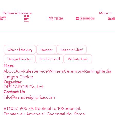
Partner & Sponsor
More
Chair of the Jury
Founder
Editor-in-Chief
Design Director
Product Lead
Website Lead
Menu
About
Jury
Rules
Service
Winners
Ceremony
Ranking
Media
Judge's Choice
Organizer
DESIGNSORI Co., Ltd.
Contact Us
info@asiadesignprize.com
#14057, 905 49, Beolmal-ro 102beon-gil,
Dongan-gu, Anyang-si, Gyeonggi-do, Korea