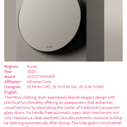
Regions
Korea
Year
2025
Award
GOLD WINNER
Affiliation
Athome Corp.
Designer
SE HUN CHO, SE HOON NA, IN JUN JUNG
English
The Minix clothing dryer seamlessly blends elegant design with
practical functionality, offering an opaque door that enhances
visual harmony by eliminating the clutter of traditional transparent
glass doors. Its handle-free automatic open-door mechanism not
only maintains a clean aesthetic but also prevents moisture buildup
by opening automatically after drying. The hide-glass control panel