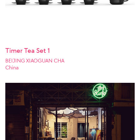
Timer Tea Set 1
BEIJING XIAOGUAN CHA
China