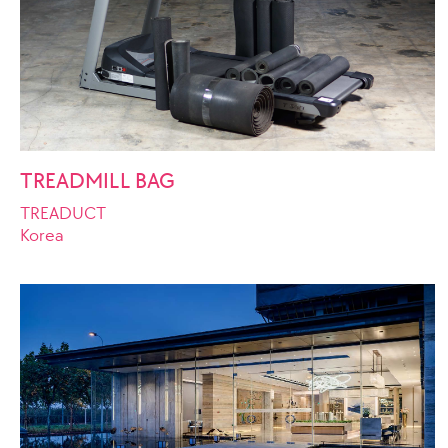
TREADMILL BAG
TREADUCT
Korea