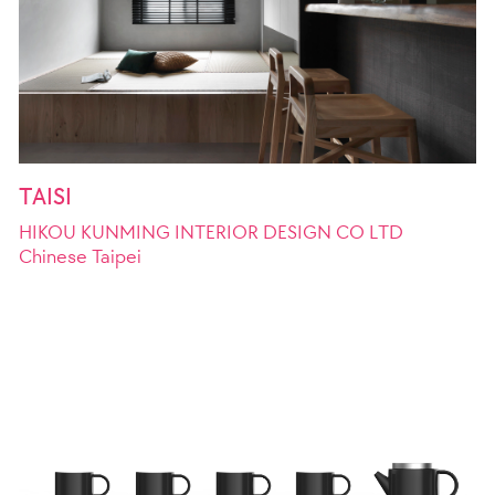
TAISI
HIKOU KUNMING INTERIOR DESIGN CO LTD
Chinese Taipei