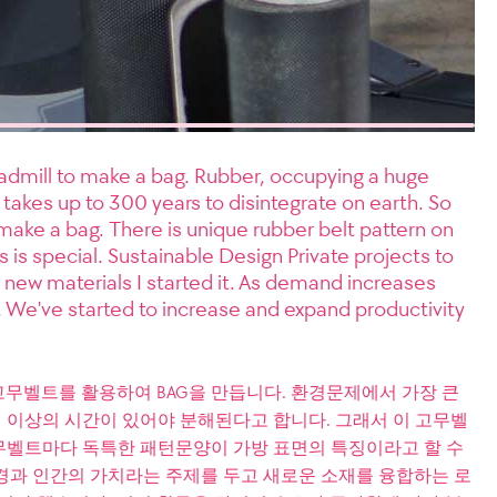
eadmill to make a bag. Rubber, occupying a huge
takes up to 300 years to disintegrate on earth. So
 make a bag. There is unique rubber belt pattern on
 is special. Sustainable Design Private projects to
e new materials I started it. As demand increases
s. We've started to increase and expand productivity
무벨트를 활용하여 BAG을 만듭니다. 환경문제에서 가장 큰
 이상의 시간이 있어야 분해된다고 합니다. 그래서 이 고무벨
 고무벨트마다 독특한 패턴문양이 가방 표면의 특징이라고 할 수
경과 인간의 가치라는 주제를 두고 새로운 소재를 융합하는 로