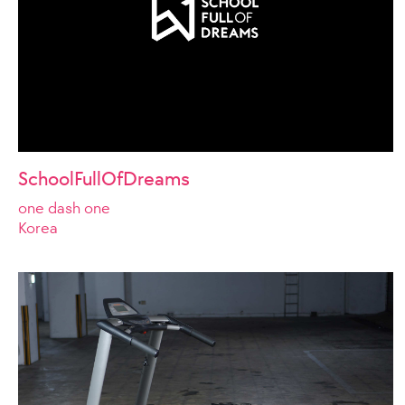
SchoolFullOfDreams
one dash one
Korea