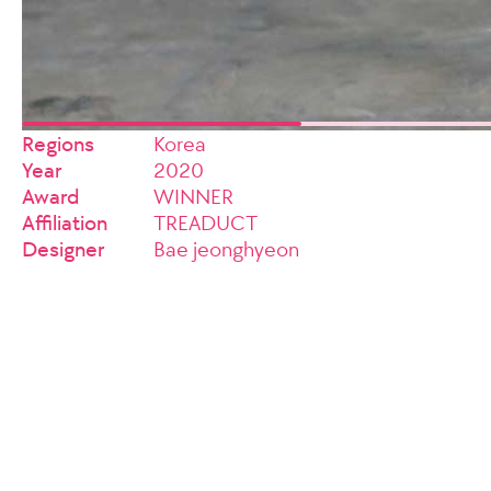
Regions
Korea
Year
2020
Award
WINNER
Affiliation
TREADUCT
Designer
Bae jeonghyeon