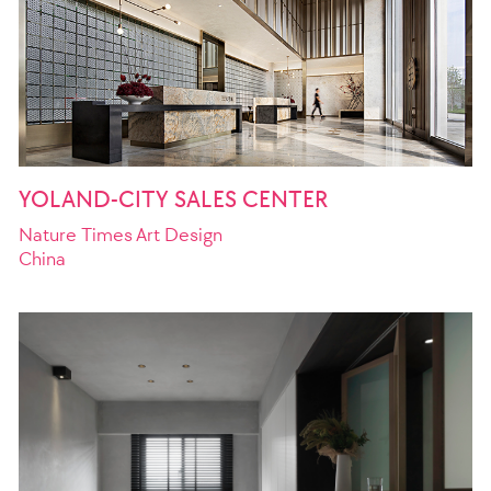
YOLAND-CITY SALES CENTER
Nature Times Art Design
China