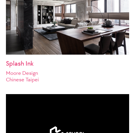
Splash Ink
Moore Design
Chinese Taipei