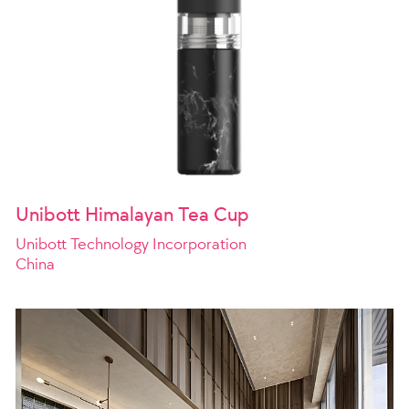
Unibott Himalayan Tea Cup
Unibott Technology Incorporation
China