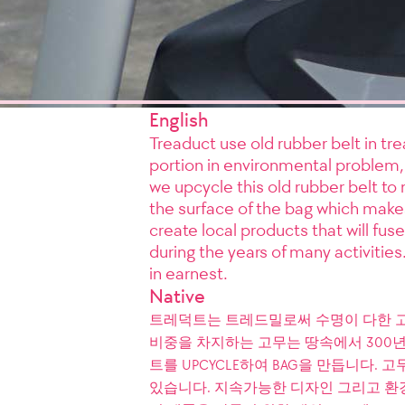
English
Treaduct use old rubber belt in tr
portion in environmental problem, 
we upcycle this old rubber belt to
the surface of the bag which makes
create local products that will fus
during the years of many activitie
in earnest.
Native
트레덕트는 트레드밀로써 수명이 다한 고
비중을 차지하는 고무는 땅속에서 300년
트를 UPCYCLE하여 BAG을 만듭니다.
있습니다. 지속가능한 디자인 그리고 환