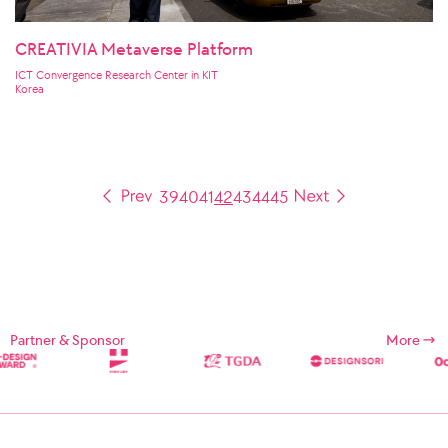
CREATIVIA Metaverse Platform
ICT Convergence Research Center in KIT
Korea
39
40
41
42
43
44
45
Partner & Sponsor
More