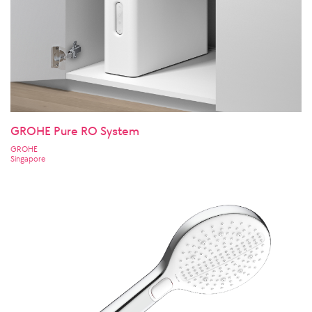
GROHE Pure RO System
GROHE
Singapore