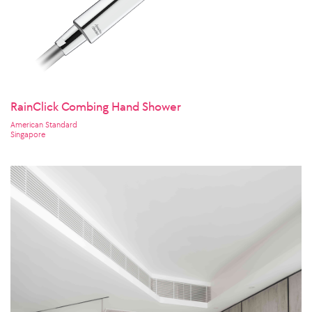
RainClick Combing Hand Shower
American Standard
Singapore