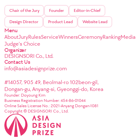
Chair of the Jury
Founder
Editor-in-Chief
Design Director
Product Lead
Website Lead
Menu
About
Jury
Rules
Service
Winners
Ceremony
Ranking
Media
Judge's Choice
Organizer
DESIGNSORI Co., Ltd.
Contact Us
info@asiadesignprize.com
#14057, 905 49, Beolmal-ro 102beon-gil,
Dongan-gu, Anyang-si, Gyeonggi-do, Korea
Founder: Doyoung Kim
Business Registration Number: 454-86-01044
Online Sales License No.: 2021-Anyang Dongan-1081
Copyright © DESIGNSORI Co., Ltd.