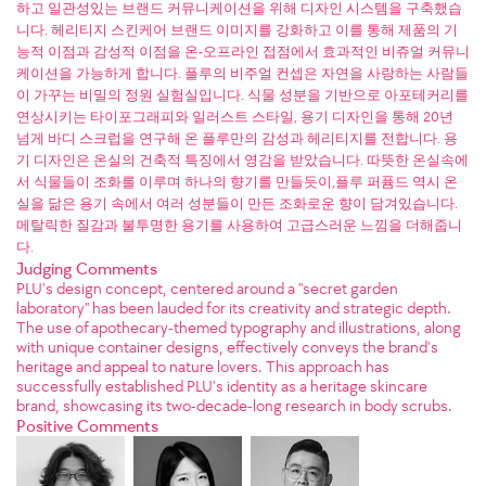
하고 일관성있는 브랜드 커뮤니케이션을 위해 디자인 시스템을 구축했습
니다. 헤리티지 스킨케어 브랜드 이미지를 강화하고 이를 통해 제품의 기
능적 이점과 감성적 이점을 온-오프라인 접점에서 효과적인 비쥬얼 커뮤니
케이션을 가능하게 합니다. 플루의 비주얼 컨셉은 자연을 사랑하는 사람들
이 가꾸는 비밀의 정원 실험실입니다. 식물 성분을 기반으로 아포테커리를
연상시키는 타이포그래피와 일러스트 스타일, 용기 디자인을 통해 20년
넘게 바디 스크럽을 연구해 온 플루만의 감성과 헤리티지를 전합니다. 용
기 디자인은 온실의 건축적 특징에서 영감을 받았습니다. 따뜻한 온실속에
서 식물들이 조화를 이루며 하나의 향기를 만들듯이,플루 퍼퓸드 역시 온
실을 닮은 용기 속에서 여러 성분들이 만든 조화로운 향이 담겨있습니다.
메탈릭한 질감과 불투명한 용기를 사용하여 고급스러운 느낌을 더해줍니
다.
Judging Comments
PLU's design concept, centered around a "secret garden
laboratory" has been lauded for its creativity and strategic depth.
The use of apothecary-themed typography and illustrations, along
with unique container designs, effectively conveys the brand's
heritage and appeal to nature lovers. This approach has
successfully established PLU's identity as a heritage skincare
brand, showcasing its two-decade-long research in body scrubs.
Positive Comments