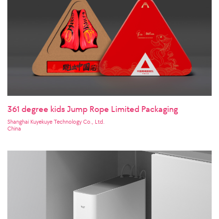
361 degree kids Jump Rope Limited Packaging
Shanghai Kuyekuye Technology Co., Ltd.
China