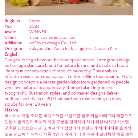
Regions
Korea
Year
2024
Award
WINNER
Client
zivon cosmetic Co., Ltd.
Affiliation
ohSeven design Co., Ltd.
Designer
Sukyoo Bae, Yunje Park, Jinju Kim, Chaelin Kim
English
The goal is to go beyond the concept of nature, strengthen image
as heritage skin care brand for nature lovers, and establish brand
identity in consideration of product hierarchy. This enables
effective visual communication in online-offline touchpoints. PLU’s
design concept is a secret garden laboratory gardened by people
who love nature. Its apothecary-themed plant ingredient
typography, illustration styles, and container designs deliver
heritage and styles of PLU that has been researching on body
scrubs for over 20 years.
Native
국내에서 가장 오래된 바디스크럽 브랜드인 플루 제품 카테고리 확장으로
인한 제품라인의 위계와 타겟 구분을 명확하게 하기 위한 디자인 시스템
구축을 진행했습니다. 소비자와의 접점에서 브랜드의 헤리티지를 효과적
으로 전달하기 위해서 제품라인의 위계와 타겟 구분이 불명확한 점을 개선