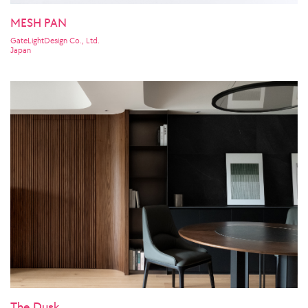
MESH PAN
GateLightDesign Co., Ltd.
Japan
The Dusk