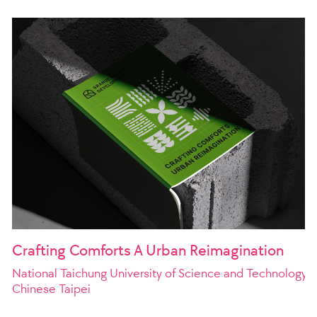
Crafting Comforts A Urban Reimagination
National Taichung University of Science and Technology
Chinese Taipei