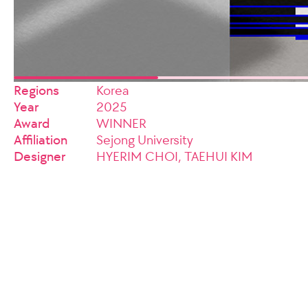
Regions
Korea
Year
2025
Award
WINNER
Affiliation
Sejong University
Designer
HYERIM CHOI, TAEHUI KIM