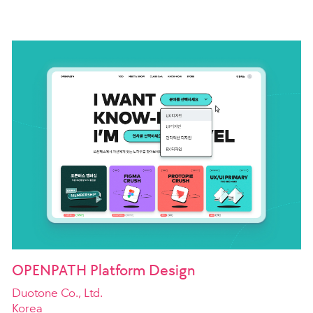
OPENPATH Platform Design
Duotone Co., Ltd.
Korea