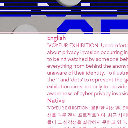
English
‘VOYEUR EXHIBITION: Uncomfortabl
about privacy invasion occurring in
to being watched by someone behin
everything from behind the anonym
unaware of their identity. To illust
the ' ' and 'dots' to represent the '
exhibition aims not only to provide
awareness of cyber privacy invasio
Native
‘VOYEUR EXHIBITION: 불편한 시
성을 다룬 전시 프로젝트이다. 최근 사이
들이 그 심각성을 실감하지 못하고 있다