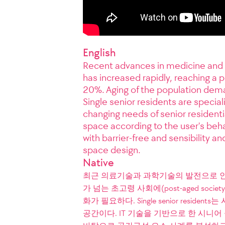
English
Recent advances in medicine and 
has increased rapidly, reaching a 
20%. Aging of the population dema
Single senior residents are specia
changing needs of senior residentia
space according to the user's beha
with barrier-free and sensibility an
space design.
Native
최근 의료기술과 과학기술의 발전으로 인
가 넘는 초고령 사회에(post-aged so
화가 필요하다. Single senior res
공간이다. IT 기술을 기반으로 한 시니어