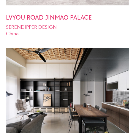
LVYOU ROAD JINMAO PALACE
SERENDIPPER DESIGN
China