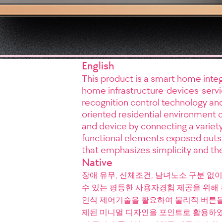
English
This product is a smart home int
home infrastructure-devices-servic
recognition control technology and
oriented residential environment c
and device by connecting a varie
functional elements exposed outsi
that emphasizes simplicity and th
Native
장애 유무, 신체조건, 남녀노소 구분 없
수 있는 평등한 사용자경험 제공을 위해 
인식 제어기술을 활요하여 물리적 버튼을
제된 미니멀 디자인을 포인트로 활용하였