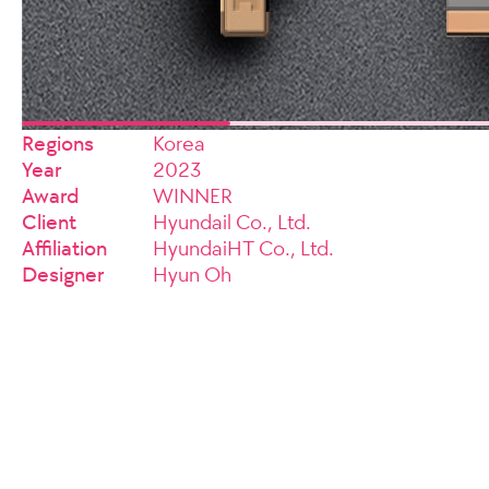
Regions
Korea
Year
2023
Award
WINNER
Client
Hyundail Co., Ltd.
Affiliation
HyundaiHT Co., Ltd.
Designer
Hyun Oh