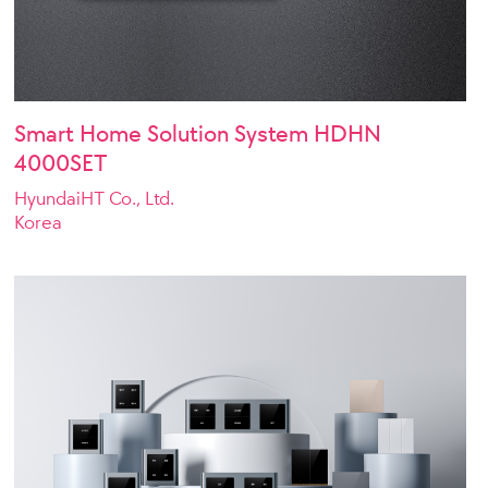
Smart Home Solution System HDHN
4000SET
HyundaiHT Co., Ltd.
Korea