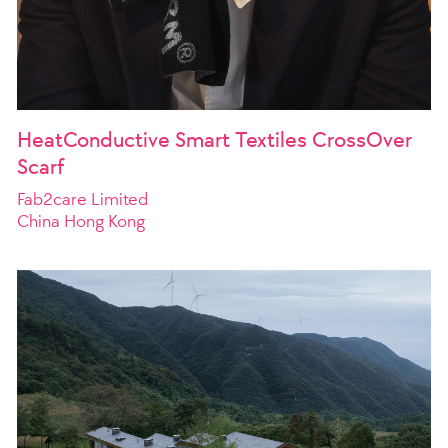
HeatConductive Smart Textiles CrossOver
Scarf
Fab2care Limited
China Hong Kong