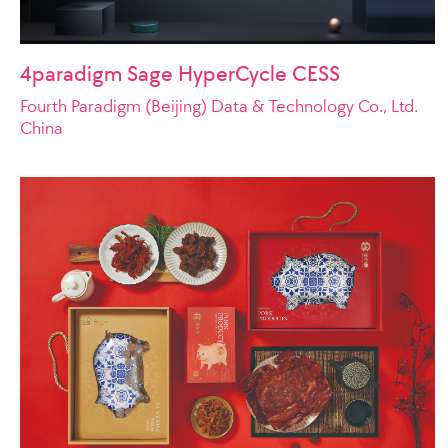
4paradigm Sage HyperCycle CESS
Fourth Paradigm (Beijing) Data & Technology Co., Ltd.
China