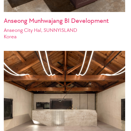
Anseong Munhwajang BI Development
Anseong City Hal, SUNNYISLAND
Korea