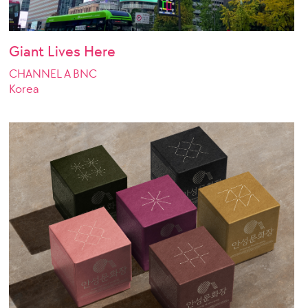
Giant Lives Here
CHANNEL A BNC
Korea