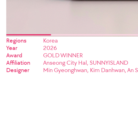
Regions
Korea
Year
2026
Award
GOLD WINNER
Affiliation
Anseong City Hal, SUNNYISLAND
Designer
Min Gyeonghwan, Kim Danhwan, An 