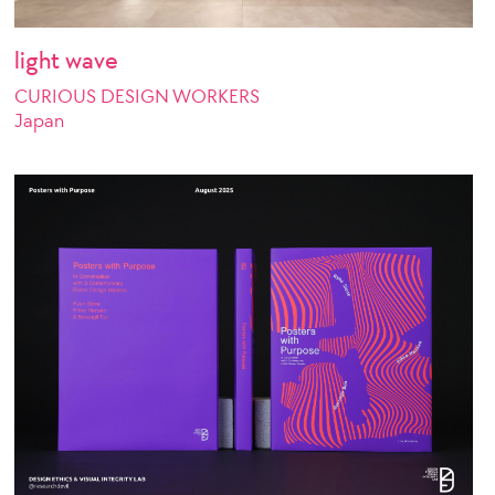
light wave
CURIOUS DESIGN WORKERS
Japan