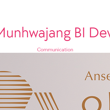
Munhwajang BI De
Communication