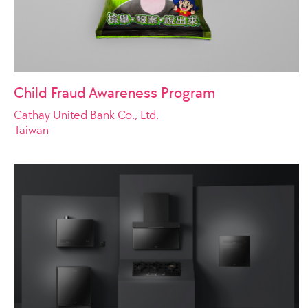
Child Fraud Awareness Program
Cathay United Bank Co., Ltd.
Taiwan