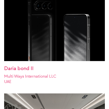
Daria bond II
Multi Ways International LLC
UAE