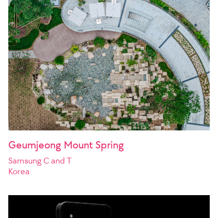
Geumjeong Mount Spring
Samsung C and T
Korea