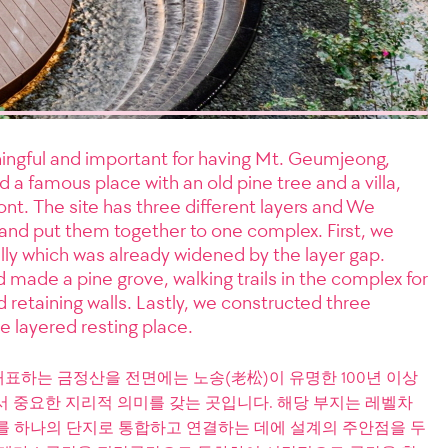
ingful and important for having Mt. Geumjeong,
 a famous place with an old pine tree and a villa,
ont. The site has three different layers and We
and put them together to one complex. First, we
lly which was already widened by the layer gap.
 made a pine grove, walking trails in the complex for
 retaining walls. Lastly, we constructed three
he layered resting place.
표하는 금정산을 전면에는 노송(老松)이 유명한 100년 이상
서 중요한 지리적 의미를 갖는 곳입니다. 해당 부지는 레벨차
이를 하나의 단지로 통합하고 연결하는 데에 설계의 주안점을 두