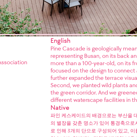
English
Pine Cascade is geologically mean
representing Busan, on its back and
ssociation
more than a 100-year-old, on its fr
focused on the design to connect 
further expanded the terrace visua
Second, we planted wild plants and
the green corridor. And we greened
different waterscape facilities in t
Native
파인 케스케이드의 배경으로는 부산을 대
의 별장을 갖춘 명소가 있어 통경축으로
로 인해 3개의 단으로 구성되어 있고, 