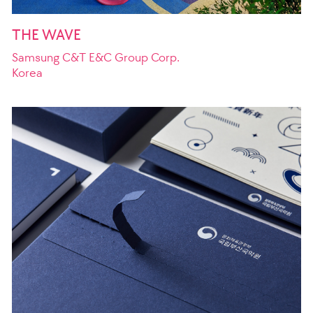
THE WAVE
Samsung C&T E&C Group Corp.
Korea