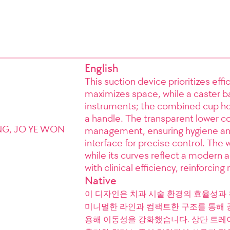
English
This suction device prioritizes ef
maximizes space, while a caster b
instruments; the combined cup ho
a handle. The transparent lower con
UNG, JO YE WON
management, ensuring hygiene and sa
interface for precise control. The
while its curves reflect a modern 
with clinical efficiency, reinforcing r
Native
이 디자인은 치과 시술 환경의 효율성과
미니멀한 라인과 컴팩트한 구조를 통해 
용해 이동성을 강화했습니다. 상단 트레