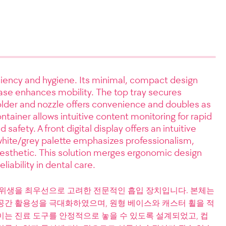
ficiency and hygiene. Its minimal, compact design
ase enhances mobility. The top tray secures
lder and nozzle offers convenience and doubles as
tainer allows intuitive content monitoring for rapid
fety. A front digital display offers an intuitive
 white/grey palette emphasizes professionalism,
aesthetic. This solution merges ergonomic design
eliability in dental care.
 위생을 최우선으로 고려한 전문적인 흡입 장치입니다. 본체는
공간 활용성을 극대화하였으며, 원형 베이스와 캐스터 휠을 적
이는 진료 도구를 안정적으로 놓을 수 있도록 설계되었고, 컵