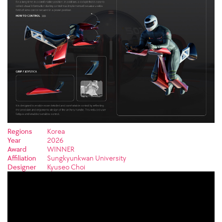
Regions
Korea
Year
2026
Award
WINNER
Affiliation
Sungkyunkwan University
Designer
Kyuseo Choi