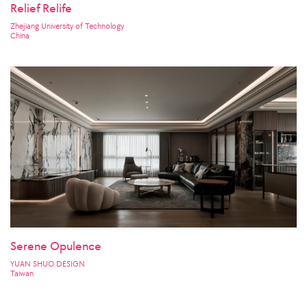
Relief Relife
Zhejiang University of Technology
China
Serene Opulence
YUAN SHUO DESIGN
Taiwan