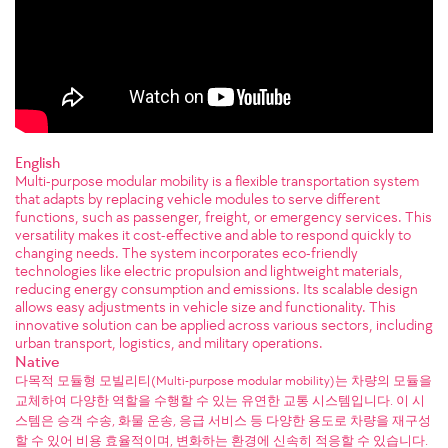
English
Multi-purpose modular mobility is a flexible transportation system
that adapts by replacing vehicle modules to serve different
functions, such as passenger, freight, or emergency services. This
versatility makes it cost-effective and able to respond quickly to
changing needs. The system incorporates eco-friendly
technologies like electric propulsion and lightweight materials,
reducing energy consumption and emissions. Its scalable design
allows easy adjustments in vehicle size and functionality. This
innovative solution can be applied across various sectors, including
urban transport, logistics, and military operations.
Native
다목적 모듈형 모빌리티(Multi-purpose modular mobility)는 차량의 모듈을
교체하여 다양한 역할을 수행할 수 있는 유연한 교통 시스템입니다. 이 시
스템은 승객 수송, 화물 운송, 응급 서비스 등 다양한 용도로 차량을 재구성
할 수 있어 비용 효율적이며, 변화하는 환경에 신속히 적응할 수 있습니다.