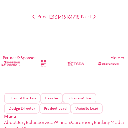
12
13
14
15
16
17
18
Partner & Sponsor
More
Chair of the Jury
Founder
Editor-in-Chief
Design Director
Product Lead
Website Lead
Menu
About
Jury
Rules
Service
Winners
Ceremony
Ranking
Media