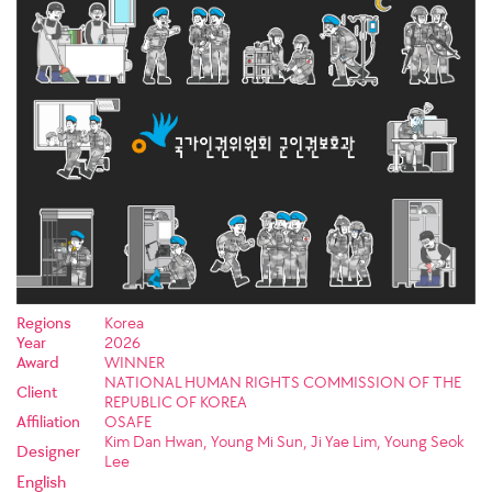
Regions
Korea
Year
2026
Award
WINNER
NATIONAL HUMAN RIGHTS COMMISSION OF THE
Client
REPUBLIC OF KOREA
Affiliation
OSAFE
Kim Dan Hwan, Young Mi Sun, Ji Yae Lim, Young Seok
Designer
Lee
English