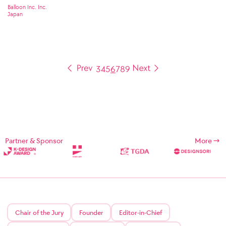
Balloon Inc. Inc.
Japan
3
4
5
6
7
8
9
Partner & Sponsor
More
Chair of the Jury
Founder
Editor-in-Chief