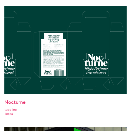
Nocturne
tedo Inc.
Korea