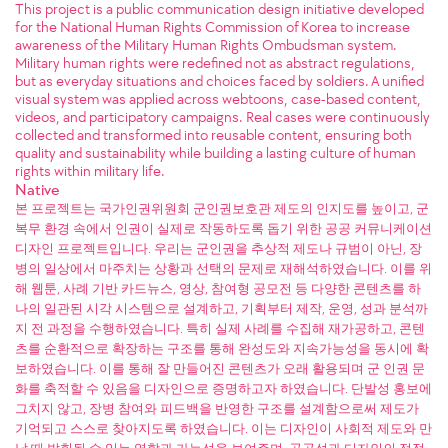
This project is a public communication design initiative developed
for the National Human Rights Commission of Korea to increase
awareness of the Military Human Rights Ombudsman system.
Military human rights were redefined not as abstract regulations,
but as everyday situations and choices faced by soldiers. A unified
visual system was applied across webtoons, case-based content,
videos, and participatory campaigns. Real cases were continuously
collected and transformed into reusable content, ensuring both
quality and sustainability while building a lasting culture of human
rights within military life.
Native
본 프로젝트는 국가인권위원회 군인권보호관 제도의 인지도를 높이고, 군
복무 환경 속에서 인권이 실제로 작동하도록 돕기 위한 공공 커뮤니케이션
디자인 프로젝트입니다. 우리는 군인권을 추상적 제도나 규범이 아닌, 장
병의 일상에서 마주치는 상황과 선택의 문제로 재해석하였습니다. 이를 위
해 웹툰, 사례 기반 카드뉴스, 영상, 참여형 공모전 등 다양한 콘텐츠를 하
나의 일관된 시각 시스템으로 설계하고, 기획부터 제작, 운영, 성과 분석까
지 전 과정을 수행하였습니다. 특히 실제 사례를 수집해 재가공하고, 콘텐
츠를 순환적으로 확장하는 구조를 통해 완성도와 지속가능성을 동시에 확
보하였습니다. 이를 통해 잘 만들어진 콘텐츠가 오래 활용되며 군 인권 문
화를 축적할 수 있음을 디자인으로 증명하고자 하였습니다. 단발성 홍보에
그치지 않고, 장병 참여와 피드백을 반영한 구조를 설계함으로써 제도가
기억되고 스스로 찾아지도록 하였습니다. 이는 디자인이 사회적 제도와 만