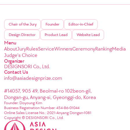
Chair of the Jury
Founder
Editor-in-Chief
Design Director
Product Lead
Website Lead
Menu
About
Jury
Rules
Service
Winners
Ceremony
Ranking
Media
Judge's Choice
Organizer
DESIGNSORI Co., Ltd.
Contact Us
info@asiadesignprize.com
#14057, 905 49, Beolmal-ro 102beon-gil,
Dongan-gu, Anyang-si, Gyeonggi-do, Korea
Founder: Doyoung Kim
Business Registration Number: 454-86-01044
Online Sales License No.: 2021-Anyang Dongan-1081
Copyright © DESIGNSORI Co., Ltd.