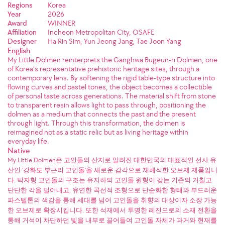
Regions
Korea
Year
2026
Award
WINNER
Affiliation
Incheon Metropolitan City, OSAFE
Designer
Ha Rin Sim, Yun Jeong Jang, Tae Joon Yang
English
My Little Dolmen reinterprets the Ganghwa Bugeun-ri Dolmen, one
of Korea’s representative prehistoric heritage sites, through a
contemporary lens. By softening the rigid table-type structure into
flowing curves and pastel tones, the object becomes a collectible
of personal taste across generations. The material shift from stone
to transparent resin allows light to pass through, positioning the
dolmen as a medium that connects the past and the present
through light. Through this transformation, the dolmen is
reimagined not as a static relic but as living heritage within
everyday life.
Native
My Little Dolmen은 고인돌의 산지로 알려진 대한민국의 대표적인 선사 유
산인 ‘강화도 부근리 고인돌’을 새로운 감각으로 재해석한 오브제 제품입니
다. 탁자형 고인돌의 구조는 유지하되 고인돌 원형이 갖는 기존의 거칠고
단단한 각을 덜어내고, 유연한 곡선적 조형으로 단순화한 형태와 부드러운
파스텔톤의 색감을 통해 세대를 넘어 고인돌을 취향의 대상이자 소장 가능
한 오브제로 확장시킵니다. 또한 석재에서 투명한 레진으로의 소재 전환을
통해 거석이 차단하던 빛을 내부로 끌어들여 고인돌 자체가 과거와 현재를