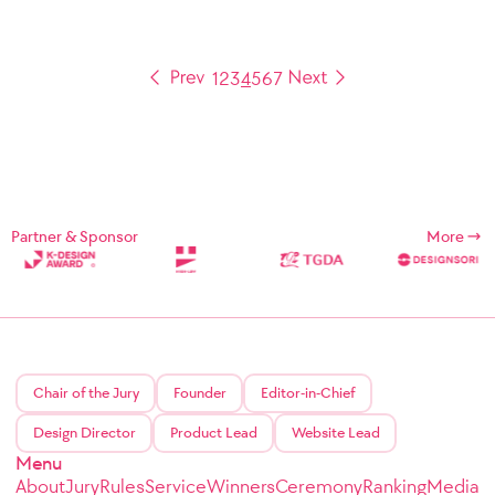
1
2
3
4
5
6
7
Partner & Sponsor
More
Chair of the Jury
Founder
Editor-in-Chief
Design Director
Product Lead
Website Lead
Menu
About
Jury
Rules
Service
Winners
Ceremony
Ranking
Media