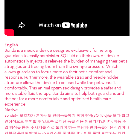
English
Bonda is a medical device designed exclusively for helping
guardians to easily administer SQ fluid on their own. As device
automatically injects, it relieves the burden of managing their pet's
struggles and freeing them from the syringe pressure. Which
allows guardians to focus more on their pet's comfort and
response. Furthermore, the wearable strap and needle holder
structure allows the device to be used while the pet wears it
comfortably. This animal optimized design provides a safer and
more stable fluid therapy. Bonda aims to help both guardians and
the pet for a more comfortable and optimized health care
experience.
Native
Bonda는 보호자가 혼자서도 반려동물에게 피하수액(SQ fluid)을 보다 쉽고
안정적으로 투여할 수 있도록 설계된 동물 전용 의료기기입니다. 자동 주
입 방식을 통해 주사기를 직접 눌러야 하는 부담과 반려동물의 움직임이나
저항을 통제해야 하는 스트레스를 줄여줍니다. 이를 통해 보호자는 처치