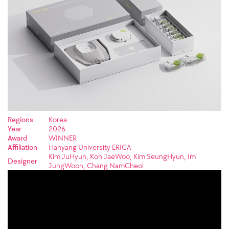
Regions
Korea
Year
2026
Award
WINNER
Affiliation
Hanyang University ERICA
Kim JuHyun, Koh JaeWoo, Kim SeungHyun, Im
Designer
JungWoon, Chang NamCheol