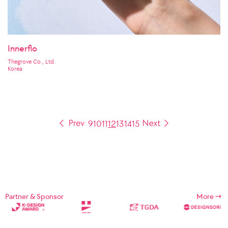
Innerflo
Thegrove Co., Ltd.
Korea
9
10
11
12
13
14
15
Partner & Sponsor
More