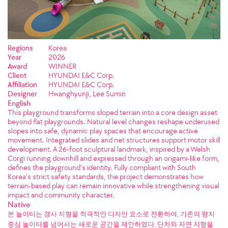
Regions
Korea
Year
2026
Award
WINNER
Client
HYUNDAI E&C Corp.
Affiliation
HYUNDAI E&C Corp.
Designer
Hwanghyunji, Lee Sumin
English
This playground transforms sloped terrain into a core design asset
beyond flat playgrounds. Natural level changes reshape underused
slopes into safe, dynamic play spaces that encourage active
movement. Integrated slides and net structures support motor skill
development. A 26-foot sculptural landmark, inspired by a Welsh
Corgi running downhill and expressed through an origami-like form,
defines the playground’s identity. Fully compliant with South
Korea’s strict safety standards, the project demonstrates how
terrain-based play can remain innovative while strengthening visual
impact and community character.
Native
본 놀이터는 경사 지형을 적극적인 디자인 요소로 전환하여, 기존의 평지
중심 놀이터를 넘어서는 새로운 공간을 제안하였다. 단차와 자연 지형을