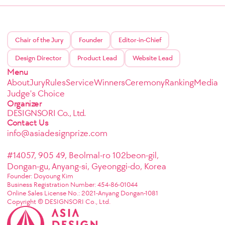
Chair of the Jury
Founder
Editor-in-Chief
Design Director
Product Lead
Website Lead
Menu
About
Jury
Rules
Service
Winners
Ceremony
Ranking
Media
Judge's Choice
Organizer
DESIGNSORI Co., Ltd.
Contact Us
info@asiadesignprize.com
#14057, 905 49, Beolmal-ro 102beon-gil,
Dongan-gu, Anyang-si, Gyeonggi-do, Korea
Founder: Doyoung Kim
Business Registration Number: 454-86-01044
Online Sales License No.: 2021-Anyang Dongan-1081
Copyright © DESIGNSORI Co., Ltd.