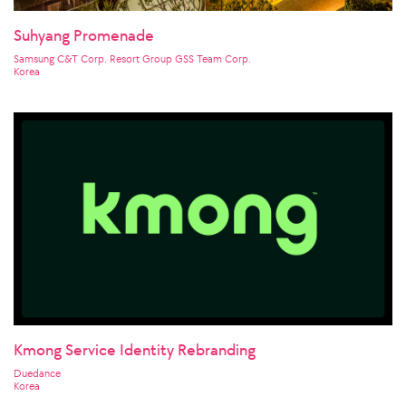
Suhyang Promenade
Samsung C&T Corp. Resort Group GSS Team Corp.
Korea
Kmong Service Identity Rebranding
Duedance
Korea